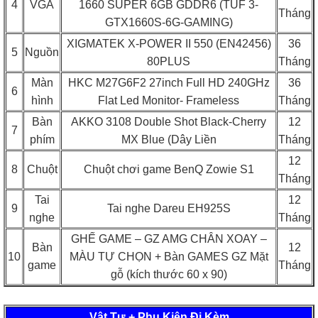
4
VGA
1660 SUPER 6GB GDDR6 (TUF 3-
Tháng
GTX1660S-6G-GAMING)
XIGMATEK X-POWER II 550 (EN42456)
36
5
Nguồn
80PLUS
Tháng
Màn
HKC M27G6F2 27inch Full HD 240GHz
36
6
hình
Flat Led Monitor- Frameless
Tháng
Bàn
AKKO 3108 Double Shot Black-Cherry
12
7
phím
MX Blue (Dây Liền
Tháng
12
8
Chuột
Chuột chơi game BenQ Zowie S1
Tháng
Tai
12
9
Tai nghe Dareu EH925S
nghe
Tháng
GHẾ GAME – GZ AMG CHÂN XOAY –
Bàn
12
10
MÀU TỰ CHỌN + Bàn GAMES GZ Mặt
game
Tháng
gỗ (kích thước 60 x 90)
Vật Tư + Phụ Kiện Đi Kèm