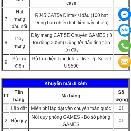
case
Hạt
RJ45 CAT5e Dintek /1đầu (100 hạt
7
mạng
01
Dùng bao nhiêu tính tiền bấy nhiêu)
đầu nối
Dây mạng CAT 5E Chuyên GAMES ( 8
Dây
8
lõi đồng 305m) Dùng tới đâu tính tiền
01
mạng
tới đấy
Bộ lưu
Bộ lưu điện Line Interactive Up Select
9
02
điện
US500
Khuyến mãi đi kèm
Tên
Số
TT
Mã hàng
hàng
lượng
1
Lắp đặt
Miễn phí lắp đặt vận chuyển toàn quốc
01
Nội quy phòng GAMES - Bộ số phòng
2
Nội quy
01
GAMES