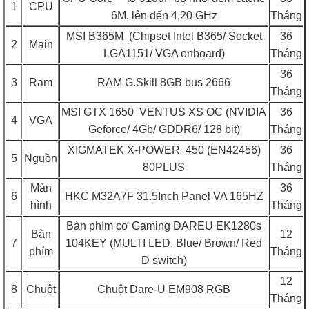
1
CPU
6M, lên đến 4,20 GHz
Tháng
MSI B365M (Chipset Intel B365/ Socket
36
2
Main
LGA1151/ VGA onboard)
Tháng
36
3
Ram
RAM G.Skill 8GB bus 2666
Tháng
MSI GTX 1650 VENTUS XS OC (NVIDIA
36
4
VGA
Geforce/ 4Gb/ GDDR6/ 128 bit)
Tháng
XIGMATEK X-POWER 450 (EN42456)
36
5
Nguồn
80PLUS
Tháng
Màn
36
6
HKC M32A7F 31.5Inch Panel VA 165HZ
hình
Tháng
Bàn phím cơ Gaming DAREU EK1280s
Bàn
12
7
104KEY (MULTI LED, Blue/ Brown/ Red
phím
Tháng
D switch)
12
8
Chuột
Chuột Dare-U EM908 RGB
Tháng