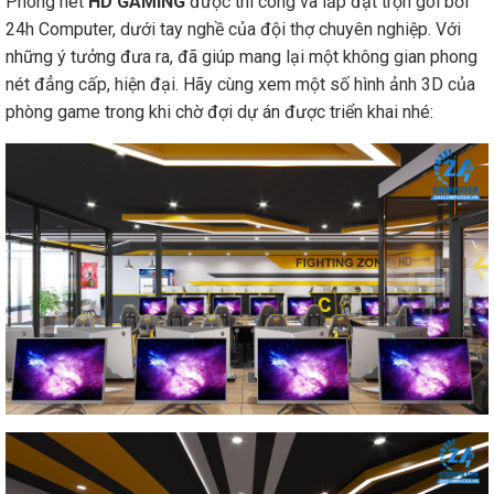
Phòng nét
HD GAMING
được thi công và lắp đặt trọn gói bởi
24h Computer, dưới tay nghề của đội thợ chuyên nghiệp. Với
những ý tưởng đưa ra, đã giúp mang lại một không gian phong
nét đẳng cấp, hiện đại. Hãy cùng xem một số hình ảnh 3D của
phòng game trong khi chờ đợi dự án được triển khai nhé: