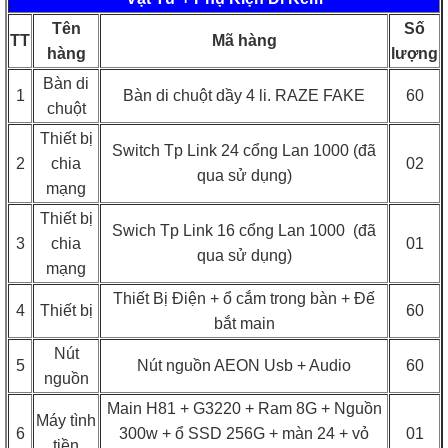
Tên
Số
TT
Mã hàng
hàng
lượng
Bàn di
1
Bàn di chuột dầy 4 li. RAZE FAKE
60
chuột
Thiết bị
Switch Tp Link 24 cổng Lan 1000 (đã
2
chia
02
qua sử dụng)
mạng
Thiết bị
Swich Tp Link 16 cổng Lan 1000 (đã
3
chia
01
qua sử dụng)
mạng
Thiết Bị Điện + ổ cắm trong bàn + Đế
4
Thiết bị
60
bắt main
Nút
5
Nút nguồn AEON Usb + Audio
60
nguồn
Main H81 + G3220 + Ram 8G + Nguồn
Máy tình
6
300w + ổ SSD 256G + màn 24 + vỏ
01
tiền