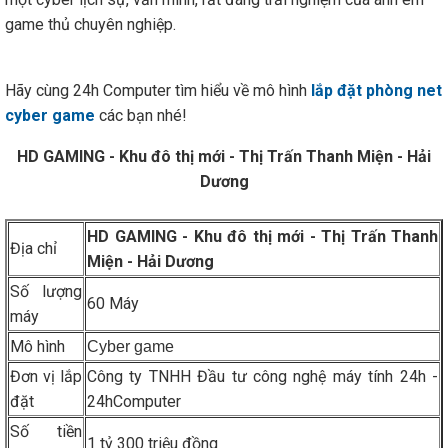
game thủ chuyên nghiệp.
Hãy cùng 24h Computer tìm hiểu về mô hình
lắp đặt phòng net
cyber game
các bạn nhé!
HD GAMING -
Khu đô thị mới - Thị Trấn Thanh Miện - Hải
Dương
HD GAMING -
Khu đô thị mới - Thị Trấn Thanh
Địa chỉ
Miện - Hải Dương
Số lượng
60 Máy
máy
Mô hình
Cyber game
Đơn vị lắp
Công ty TNHH Đầu tư công nghệ máy tính 24h -
đặt
24hComputer
Số tiền
1 tỷ 300 triệu đồng