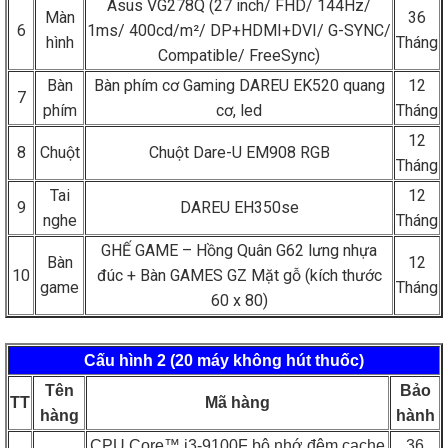
Asus VG278Q (27 inch/ FHD/ 144Hz/
Màn
36
6
1ms/ 400cd/m²/ DP+HDMI+DVI/ G-SYNC/
hình
Tháng
Compatible/ FreeSync)
Bàn
Bàn phím cơ Gaming DAREU EK520 quang
12
7
phím
cơ, led
Tháng
12
8
Chuột
Chuột Dare-U EM908 RGB
Tháng
Tai
12
9
DAREU EH350se
nghe
Tháng
GHẾ GAME – Hồng Quân G62 lưng nhựa
Bàn
12
10
đúc + Bàn GAMES GZ Mặt gỗ (kích thước
game
Tháng
60 x 80)
Cấu hình 2 (20 máy không hút thuốc)
Tên
Bảo
TT
Mã hàng
hàng
hành
CPU Core™ i3-9100F bộ nhớ đệm cache
36