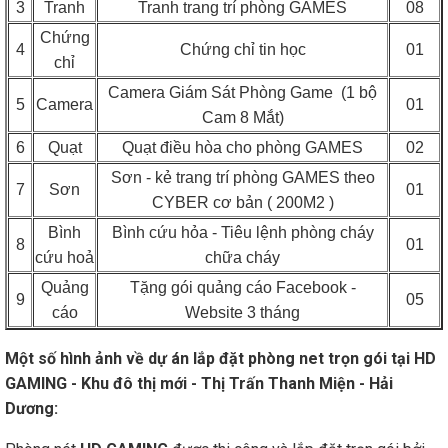
3
Tranh
Tranh trang trí phòng GAMES
08
Chứng
4
Chứng chỉ tin học
01
chỉ
Camera Giám Sát Phòng Game (1 bộ
5
Camera
01
Cam 8 Mắt)
6
Quạt
Quạt điều hòa cho phòng GAMES
02
Sơn - kẻ trang trí phòng GAMES theo
7
Sơn
01
CYBER cơ bản ( 200M2 )
Bình
Bình cứu hỏa - Tiêu lệnh phòng cháy
8
01
cứu hoả
chữa cháy
Quảng
Tặng gói quảng cáo Facebook -
9
05
cáo
Website 3 tháng
Một số hình ảnh về dự án lắp đặt phòng net trọn gói tại
HD
GAMING -
Khu đô thị mới - Thị Trấn Thanh Miện - Hải
Dương
: