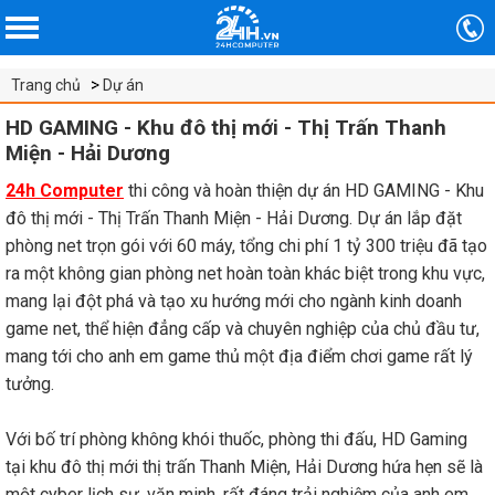
Trang chủ
Dự án
HD GAMING - Khu đô thị mới - Thị Trấn Thanh
Miện - Hải Dương
24h
Computer
thi
công
và hoàn thiện dự án
HD GAMING -
Khu
đô thị mới - Thị Trấn Thanh Miện - Hải Dương. Dự án lắp đặt
phòng net trọn gói với 60 máy, tổng chi phí 1 tỷ 300 triệu đã tạo
ra một không gian phòng net hoàn toàn khác biệt trong khu vực,
mang lại đột phá và tạo xu hướng mới cho ngành kinh doanh
game net, thể hiện đẳng cấp và chuyên nghiệp của chủ đầu tư,
mang tới cho anh em game thủ một địa điểm chơi game rất lý
tưởng.
Với bố trí phòng không khói thuốc, phòng thi đấu, HD Gaming
tại khu đô thị mới thị trấn Thanh Miện, Hải Dương hứa hẹn sẽ là
một cyber lịch sự, văn minh, rất đáng trải nghiệm của anh em