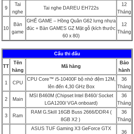
Tai
12
9
Tai nghe DAREU EH722s
nghe
Tháng
GHẾ GAME – Hồng Quân G62 lưng nhựa
Bàn
12
10
đúc + Bàn GAMES GZ Mặt gỗ (kích thước
game
Tháng
60 x 80)
Cấu thi đấu
Tên
Bảo
TT
Mã hàng
hàng
hành
CPU Core™ i5-10400F bộ nhớ đệm 12M,
36
1
CPU
lên đến 4,30 GHz Box
Tháng
MSI B460M (Chipset Intel B460/ Socket
36
2
Main
LGA1200/ VGA onboard)
Tháng
RAM G.Skill 16GB Buss 2666/DDR4 (
36
3
Ram
8GB X2 )
Tháng
ASUS TUF Gaming X3 GeForce GTX
36