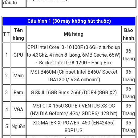
đầu tư
Cấu hình 1 (30 máy không hút thuốc)
Tên
Bảo
TT
Mã hàng
hàng
hành
CPU Intel Core i3-10100F (3.6GHz turbo up
36
1
CPU
to 4.3Ghz, 4 nhân 8 luồng, 6MB Cache, 65W)
Tháng
- Socket Intel LGA 1200 - Hàng Box
MSI B460M (Chipset Intel B460/ Socket
36
2
Main
LGA1200/ VGA onboard)
Tháng
36
3
Ram
G.Skill 16GB Buss 2666/DDR4 (8GB X2)
Tháng
MSI GTX 1650 SUPER VENTUS XS OC
36
4
VGA
(NVIDIA Geforce/ 4Gb/ GDDR6/ 128 bit)
Tháng
XIGMATEK X-POWER 450 (EN42456)
36
5
Nguồn
80PLUS
Tháng