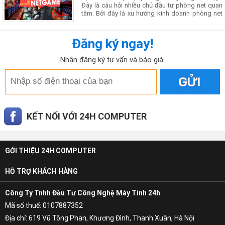
Đây là câu hỏi nhiều chủ đầu tư phòng net quan
tâm. Bởi đây là xu hướng kinh doanh phòng net
hiện nay. Chính vì vậy hôm nay 24h Computer
Đăng ký ngay!
Nhận đăng ký tư vấn và báo giá.
KẾT NỐI VỚI 24H COMPUTER
GỚI THIỆU 24H COMPUTER
HỖ TRỢ KHÁCH HÀNG
Công Ty Tnhh Đầu Tư Công Nghệ Máy Tính 24h
Mã số thuế: 0107887352
Địa chỉ: 619 Vũ Tông Phan, Khương Đình, Thanh Xuân, Hà Nội