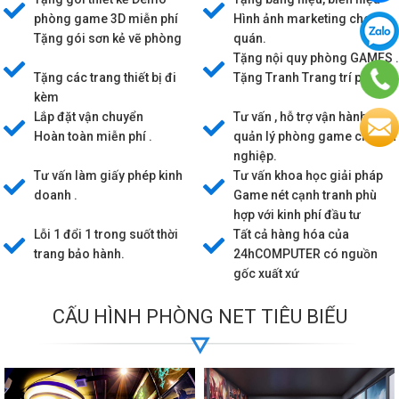
phòng game 3D miễn phí
Hình ảnh marketing cho
Tặng gói sơn kẻ vẽ phòng
quán.
game.
Tặng nội quy phòng GAMES .
Tặng các trang thiết bị đi
Tặng Tranh Trang trí phòng.
kèm
Lắp đặt vận chuyển
Tư vấn , hỗ trợ vận hành,
Hoàn toàn miễn phí .
quản lý phòng game chuyên
nghiệp.
Tư vấn làm giấy phép kinh
Tư vấn khoa học giải pháp
doanh .
Game nét cạnh tranh phù
hợp với kinh phí đầu tư
Lỗi 1 đổi 1 trong suốt thời
Tất cả hàng hóa của
trang bảo hành.
24hCOMPUTER có nguồn
gốc xuất xứ
tem mác , thời gian BẢO
CẤU HÌNH PHÒNG NET TIÊU BIỂU
HÀNH rõ ràng.