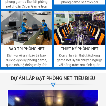
phòng game / lắp đặt phòng
phòng game net trọn gói
net chuẩn Cyber Game trọn
chuyên nghiệp tại Hà Nội giá rẻ
gói: Uy tín - Chuyên nghiệp -
nhiều ưu đãi. Hotline tư vấn
Hồi vốn 6-8 tháng. Gọi ngay:
093.123.9999
093 123 9999.
BẢO TRÌ PHÒNG NET
THIẾT KẾ PHÒNG NET
Dịch vụ vệ sinh bảo trì, bảo
Đơn vị tư vấn thiết kế phòng
dưỡng định kỳ phòng game,
game net uy tín chuyên nghiệp
quán nét, hệ thống máy tính
với hàng trăm mô hình quán
văn phòng uy tín chuyên
net có thiết kế không gian hiện
nghiệp, hiệu quả, giá rẻ tại Hà
đại đạt chuẩn cyber game giá
DỰ ÁN LẮP ĐẶT PHÒNG NET TIÊU BIỂU
Nội
ưu đãi.