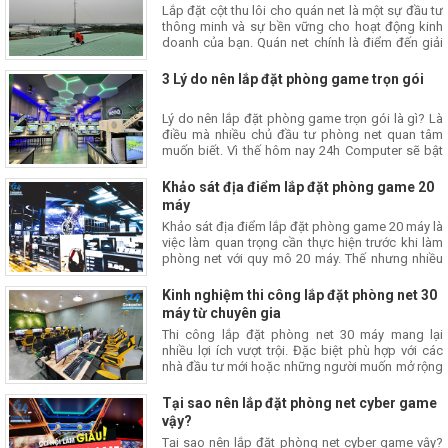
Lắp đặt cột thu lôi cho quán net là một sự đầu tư
thông minh và sự bền vững cho hoạt động kinh
doanh của bạn. Quán net chính là điểm đến giải
trí
3 Lý do nên lắp đặt phòng game trọn gói
Lý do nên lắp đặt phòng game trọn gói là gì? Là
điều mà nhiều chủ đầu tư phòng net quan tâm
muốn biết. Vì thế hôm nay 24h Computer sẽ bật
mí với các bạn 3 Lý do nên lắp đặt phòng game
trọn gói
Khảo sát địa điểm lắp đặt phòng game 20
máy
Khảo sát địa điểm lắp đặt phòng game 20 máy là
việc làm quan trọng cần thực hiện trước khi làm
phòng net với quy mô 20 máy. Thế nhưng nhiều
người vẫn chưa biết thực hiện công việc này
Kinh nghiệm thi công lắp đặt phòng net 30
máy từ chuyên gia
Thi công lắp đặt phòng net 30 máy mang lại
nhiều lợi ích vượt trội. Đặc biệt phù hợp với các
nhà đầu tư mới hoặc những người muốn mở rộng
kinh doanh
Tại sao nên lắp đặt phòng net cyber game
vậy?
Tại sao nên lắp đặt phòng net cyber game vậy?