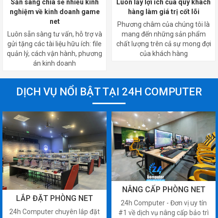
Sẵn sàng chia sẻ nhiều kinh
Luôn lấy lợi ích của quý khách
nghiệm về kinh doanh game
hàng làm giá trị cốt lõi
net
Phương châm của chúng tôi là
Luôn sẵn sàng tư vấn, hỗ trợ và
mang đến những sản phẩm
gửi tặng các tài liệu hữu ích: file
chất lượng trên cả sự mong đợi
quản lý, cách vận hành, phương
của khách hàng
án kinh doanh
DỊCH VỤ NỔI BẬT TẠI 24H COMPUTER
NÂNG CẤP PHÒNG NET
LẮP ĐẶT PHÒNG NET
24h Computer - Đơn vị uy tín
24h Computer chuyên lắp đặt
#1 về dịch vụ nâng cấp bảo trì