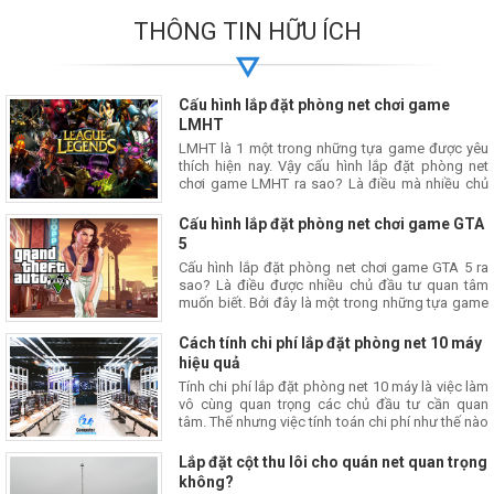
THÔNG TIN HỮU ÍCH
Cấu hình lắp đặt phòng net chơi game
LMHT
LMHT là 1 một trong những tựa game được yêu
thích hiện nay. Vậy cấu hình lắp đặt phòng net
chơi game LMHT ra sao? Là điều mà nhiều chủ
đầu tư phòng net quan tâm.
Cấu hình lắp đặt phòng net chơi game GTA
5
Cấu hình lắp đặt phòng net chơi game GTA 5 ra
sao? Là điều được nhiều chủ đầu tư quan tâm
muốn biết. Bởi đây là một trong những tựa game
được yêu thích bậc nhất hiện nay.
Cách tính chi phí lắp đặt phòng net 10 máy
hiệu quả
Tính chi phí lắp đặt phòng net 10 máy là việc làm
vô cùng quan trọng các chủ đầu tư cần quan
tâm. Thế nhưng việc tính toán chi phí như thế nào
thì không phải ai cũng biết.
Lắp đặt cột thu lôi cho quán net quan trọng
không?