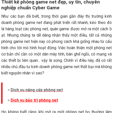
Thiết kế phòng game net đẹp, uy tín, chuyên
nghiệp chuẩn Cyber Game
Như các bạn đã biết, trong thời gian gần đây thị trường kinh
doanh phòng game net đang phát triển rất nhanh, kéo theo đó
là hàng loạt các phòng net, quán game được mở ra một cách ồ
ạt. Nhưng chúng ta dễ dàng nhận thấy một điều, tất cả những
phòng game net hiện nay có phong cách khá giống nhau từ cấu
hình cho tới mô hình hoạt động. Việc hoàn thiện một phòng net
cơ bản chỉ cần có một dàn máy tính, bàn ghế ngồi, có mạng và
các thiết bị liên quan... vậy là song. Chính vì điều này, đã có rất
nhiều chủ đầu tư kinh doanh phòng game net thất bại mà không
biết nguyên nhân vì sao?
>
Dịch vụ nâng cấp phòng net
>
Dịch vụ bảo trì phòng net
Họ không biết rằng, khi mở ra một phòng net họ thường làm