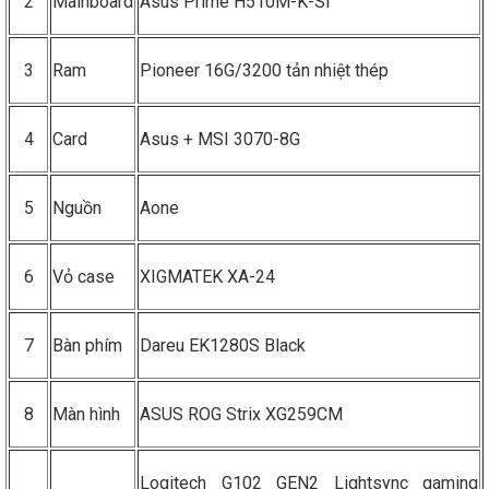
2
Mainboard
Asus Prime H510M-K-SI
3
Ram
Pioneer 16G/3200 tản nhiệt thép
4
Card
Asus + MSI 3070-8G
5
Nguồn
Aone
6
Vỏ case
XIGMATEK XA-24
7
Bàn phím
Dareu EK1280S Black
8
Màn hình
ASUS ROG Strix XG259CM
Logitech G102 GEN2 Lightsync gaming