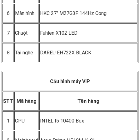
6
Màn hình
HKC 27" M27G3F 144Hz Cong
7
Chuột
Fuhlen X102 LED
8
Tai nghe
DAREU EH722X BLACK
Cấu hình máy VIP
STT
Mã hàng
Tên hàng
1
CPU
INTEL I5 10400 Box