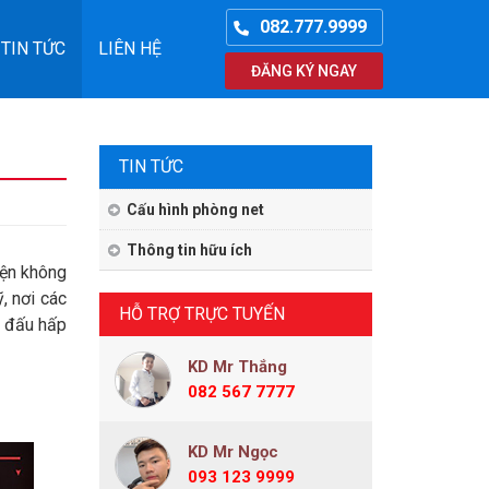
082.777.9999
TIN TỨC
LIÊN HỆ
ĐĂNG KÝ NGAY
TIN TỨC
Cấu hình phòng net
Thông tin hữu ích
iện không
, nơi các
HỖ TRỢ TRỰC TUYẾN
i đấu hấp
KD Mr Thắng
082 567 7777
KD Mr Ngọc
093 123 9999