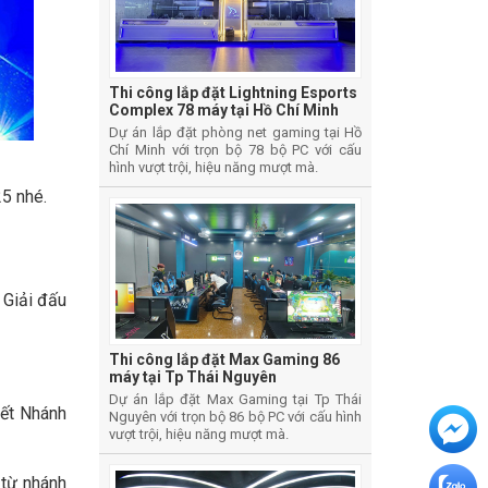
Thi công lắp đặt Lightning Esports
Complex 78 máy tại Hồ Chí Minh
Dự án lắp đặt phòng net gaming tại Hồ
Chí Minh với trọn bộ 78 bộ PC với cấu
hình vượt trội, hiệu năng mượt mà.
25 nhé.
 Giải đấu
Thi công lắp đặt Max Gaming 86
máy tại Tp Thái Nguyên
Dự án lắp đặt Max Gaming tại Tp Thái
kết Nhánh
Nguyên với trọn bộ 86 bộ PC với cấu hình
vượt trội, hiệu năng mượt mà.
 từ nhánh