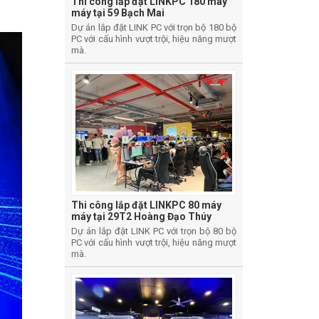
Thi công lắp đặt LINKPC 180 máy
máy tại 59 Bạch Mai
Dự án lắp đặt LINK PC với trọn bộ 180 bộ
PC với cấu hình vượt trội, hiệu năng mượt
mà.
Thi công lắp đặt LINKPC 80 máy
máy tại 29T2 Hoàng Đạo Thúy
Dự án lắp đặt LINK PC với trọn bộ 80 bộ
PC với cấu hình vượt trội, hiệu năng mượt
mà.