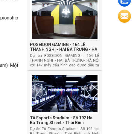
mpionship
POSEIDON GAMING - 164 LÊ
THANH NGHỊ - HAI BÀ TRƯNG - HÀ
NỘI
Dự án POSEIDON GAMING - 164 LÊ
THANH NGHỊ - HAI BÀ TRƯNG- HÀ NỘI
Nam). Một
với 147 máy cấu hình cao được đầu tư
phát triển theo mô hình phát triển CYBER
GAMES VIP
TA Esports Stadium - Số 192 Hai
Bà Trưng Street - Thái Bình
Dự án TA Esports Stadium - Số 192 Hai
Bà Trưng Street - Thái Bình, mô hình