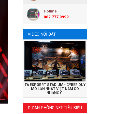
Hotline
082 777 9999
VIDEO NỔI BẬT
TA ESPORRT STADIUM - CYBER QUY
MÔ LỚN NHẤT VIỆT NAM CÓ
NHỮNG GÌ
DỰ ÁN PHÒNG NET TIÊU BIỂU