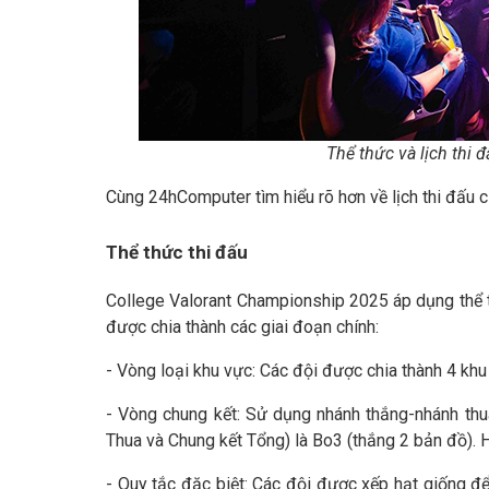
Thể thức và lịch thi
Cùng 24hComputer tìm hiểu rõ hơn về lịch thi đấu 
Thể thức thi đấu
College Valorant Championship 2025 áp dụng thể t
được chia thành các giai đoạn chính:
- Vòng loại khu vực: Các đội được chia thành 4 khu
- Vòng chung kết: Sử dụng nhánh thắng-nhánh thua
Thua và Chung kết Tổng) là Bo3 (thắng 2 bản đồ). Ha
- Quy tắc đặc biệt: Các đội được xếp hạt giống đ