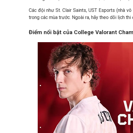
Các đội như St. Clair Saints, UST Esports (nhà 
trong các mùa trước. Ngoài ra, hãy theo dõi lịch thi
Điểm nổi bật của College Valorant Cha