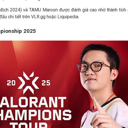
vô địch 2024) và TAMU Maroon được đánh giá cao nhờ thành tích
 đấu chi tiết trên VLR.gg hoặc Liquipedia.
mpionship 2025