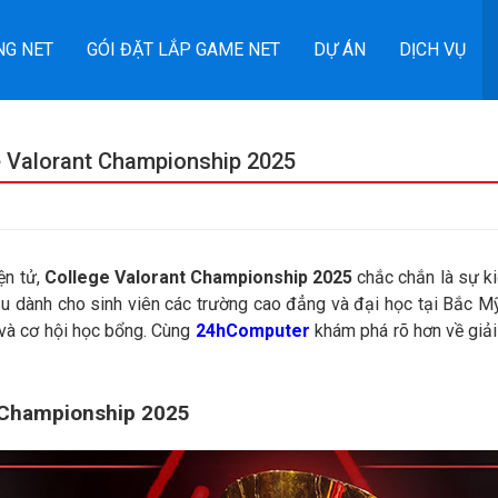
NG NET
GÓI ĐẶT LẮP GAME NET
DỰ ÁN
DỊCH VỤ
ge Valorant Championship 2025
ện tử,
College Valorant Championship 2025
chắc chắn là sự k
đầu dành cho sinh viên các trường cao đẳng và đại học tại Bắc Mỹ
n và cơ hội học bổng. Cùng
24hComputer
khám phá rõ hơn về giả
t Championship 2025