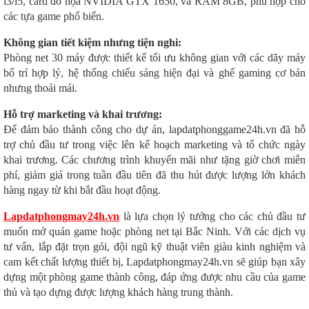
i3/i5, card đồ họa NVIDIA GTX 1650, và RAM 8GB, phù hợp cho
các tựa game phổ biến.
Không gian tiết kiệm nhưng tiện nghi:
Phòng net 30 máy được thiết kế tối ưu không gian với các dãy máy
bố trí hợp lý, hệ thống chiếu sáng hiện đại và ghế gaming cơ bản
nhưng thoải mái.
Hỗ trợ marketing và khai trương:
Để đảm bảo thành công cho dự án, lapdatphonggame24h.vn đã hỗ
trợ chủ đầu tư trong việc lên kế hoạch marketing và tổ chức ngày
khai trương. Các chương trình khuyến mãi như tặng giờ chơi miễn
phí, giảm giá trong tuần đầu tiên đã thu hút được lượng lớn khách
hàng ngay từ khi bắt đầu hoạt động.
Lapdatphongmay24h.vn
là lựa chọn lý tưởng cho các chủ đầu tư
muốn mở quán game hoặc phòng net tại Bắc Ninh. Với các dịch vụ
tư vấn, lắp đặt trọn gói, đội ngũ kỹ thuật viên giàu kinh nghiệm và
cam kết chất lượng thiết bị, Lapdatphongmay24h.vn sẽ giúp bạn xây
dựng một phòng game thành công, đáp ứng được nhu cầu của game
thủ và tạo dựng được lượng khách hàng trung thành.