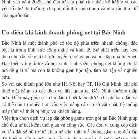
Ninh vào năm 2025, chủ đầu tư cần phải cân nhắc kỹ lưỡng về các
yếu tố như thị trường, chi phí, đối thủ cạnh tranh và nhu cầu thực tế
của người dân.
Ưu điểm khi kinh doanh phòng net tại Bắc Ninh
Bắc Ninh là một thành phố có tốc độ phát triển nhanh chóng, đặc
biệt là trong lĩnh vực công nghệ và kinh tế. Sự phát triển này kéo
theo nhu cầu về giải trí trực tuyến, chơi game và học tập qua Internet.
Đặc biệt, với giới trẻ và học sinh, sinh viên, phòng net không chỉ là
nơi để giải trí mà còn là không gian học tập, làm bài tập và nghiên
cứu.
So với các thành phố lớn như Hà Nội hay TP. Hồ Chí Minh, chi phí
thuê mặt bằng và các dịch vụ liên quan tại Bắc Ninh thường thấp
hơn. Điều này giúp các chủ đầu tư tiết kiệm được chi phí ban đầu và
có thể đầu tư nhiều hơn vào việc nâng cấp cơ sở vật chất, hệ thống
máy tính và thiết bị phục vụ khách hàng.
Việc lựa chọn dịch vụ lắp đặt phòng game trọn gói tại Bắc Ninh giúp
chủ đầu tư tiết kiệm thời gian và công sức. Các đơn vị cung cấp dịch
vụ lắp đặt sẽ hỗ trợ từ khâu tư vấn, thiết kế không gian cho đến lắp
đặt thiết bị, đồng thời cung cấp các dịch vụ bảo trì, sửa chữa sau khi