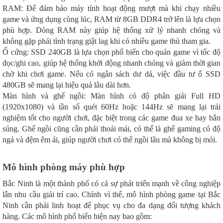
RAM: Để đảm bảo máy tính hoạt động mượt mà khi chạy nhiều
game và ứng dụng cùng lúc, RAM từ 8GB DDR4 trở lên là lựa chọn
phù hợp. Dòng RAM này giúp hệ thống xử lý nhanh chóng và
không gặp phải tình trạng giật lag khi có nhiều game thủ tham gia.
Ổ cứng: SSD 240GB là lựa chọn phổ biến cho quán game vì tốc độ
đọc/ghi cao, giúp hệ thống khởi động nhanh chóng và giảm thời gian
chờ khi chơi game. Nếu có ngân sách dư dả, việc đầu tư ổ SSD
480GB sẽ mang lại hiệu quả lâu dài hơn.
Màn hình và ghế ngồi: Màn hình có độ phân giải Full HD
(1920x1080) và tần số quét 60Hz hoặc 144Hz sẽ mang lại trải
nghiệm tốt cho người chơi, đặc biệt trong các game đua xe hay bắn
súng. Ghế ngồi cũng cần phải thoải mái, có thể là ghế gaming có độ
ngả và đệm êm ái, giúp người chơi có thể ngồi lâu mà không bị mỏi.
Mô hình phòng máy phù hợp
Bắc Ninh là một thành phố có cả sự phát triển mạnh về công nghiệp
lẫn nhu cầu giải trí cao. Chính vì thế, mô hình phòng game tại Bắc
Ninh cần phải linh hoạt để phục vụ cho đa dạng đối tượng khách
hàng. Các mô hình phổ biến hiện nay bao gồm: