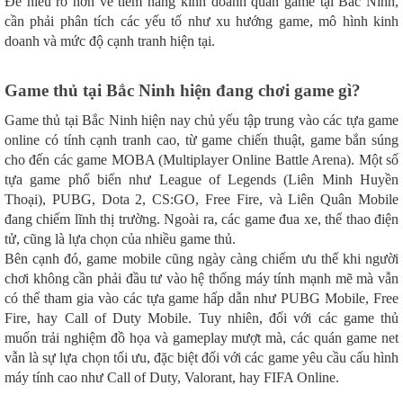
Để hiểu rõ hơn về tiềm năng kinh doanh quán game tại Bắc Ninh,
cần phải phân tích các yếu tố như xu hướng game, mô hình kinh
doanh và mức độ cạnh tranh hiện tại.
Game thủ tại Bắc Ninh hiện đang chơi game gì?
Game thủ tại Bắc Ninh hiện nay chủ yếu tập trung vào các tựa game
online có tính cạnh tranh cao, từ game chiến thuật, game bắn súng
cho đến các game MOBA (Multiplayer Online Battle Arena). Một số
tựa game phổ biến như League of Legends (Liên Minh Huyền
Thoại), PUBG, Dota 2, CS:GO, Free Fire, và Liên Quân Mobile
đang chiếm lĩnh thị trường. Ngoài ra, các game đua xe, thể thao điện
tử, cũng là lựa chọn của nhiều game thủ.
Bên cạnh đó, game mobile cũng ngày càng chiếm ưu thế khi người
chơi không cần phải đầu tư vào hệ thống máy tính mạnh mẽ mà vẫn
có thể tham gia vào các tựa game hấp dẫn như PUBG Mobile, Free
Fire, hay Call of Duty Mobile. Tuy nhiên, đối với các game thủ
muốn trải nghiệm đồ họa và gameplay mượt mà, các quán game net
vẫn là sự lựa chọn tối ưu, đặc biệt đối với các game yêu cầu cấu hình
máy tính cao như Call of Duty, Valorant, hay FIFA Online.