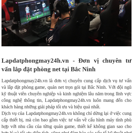
Lapdatphongmay24h.vn - Đơn vị chuyên tư
vấn lắp đặt phòng net tại Bắc Ninh
Lapdatphongmay24h.vn là đơn vị chuyên cung cấp dịch vụ tư vấn
và lắp đặt phòng game, quán net trọn gói tại Bắc Ninh. Với đội ngũ
kỹ thuật viên chuyên nghiệp và kinh nghiệm lâu năm trong lĩnh vực
công nghệ thông tin, Lapdatphongmay24h.vn luôn mang đến cho
khách hàng những giải pháp tối ưu và hiệu quả nhất.
Dịch vụ của Lapdatphongmay24h.vn không chỉ dừng lại ở việc cung
cấp thiết bị, mà còn bao gồm việc tư vấn về cấu hình máy tính phù
hợp với nhu cầu của từng quán game, thiết kế không gian sao cho
hợp lý và tối ưu diện tích, cũng như đảm bảo các yếu tố kỹ thuật như