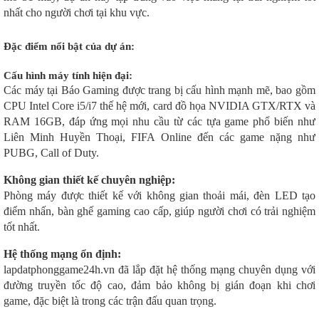
nhất cho người chơi tại khu vực.
Đặc điểm nổi bật của dự án:
Cấu hình máy tính hiện đại:
Các máy tại Báo Gaming được trang bị cấu hình mạnh mẽ, bao gồm
CPU Intel Core i5/i7 thế hệ mới, card đồ họa NVIDIA GTX/RTX và
RAM 16GB, đáp ứng mọi nhu cầu từ các tựa game phổ biến như
Liên Minh Huyền Thoại, FIFA Online đến các game nặng như
PUBG, Call of Duty.
Không gian thiết kế chuyên nghiệp:
Phòng máy được thiết kế với không gian thoải mái, đèn LED tạo
điểm nhấn, bàn ghế gaming cao cấp, giúp người chơi có trải nghiệm
tốt nhất.
Hệ thống mạng ổn định:
lapdatphonggame24h.vn đã lắp đặt hệ thống mạng chuyên dụng với
đường truyền tốc độ cao, đảm bảo không bị gián đoạn khi chơi
game, đặc biệt là trong các trận đấu quan trọng.