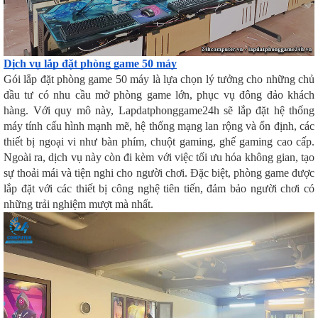
Dịch vụ lắp đặt phòng game 50 máy
Gói lắp đặt phòng game 50 máy là lựa chọn lý tưởng cho những chủ
đầu tư có nhu cầu mở phòng game lớn, phục vụ đông đảo khách
hàng. Với quy mô này, Lapdatphonggame24h sẽ lắp đặt hệ thống
máy tính cấu hình mạnh mẽ, hệ thống mạng lan rộng và ổn định, các
thiết bị ngoại vi như bàn phím, chuột gaming, ghế gaming cao cấp.
Ngoài ra, dịch vụ này còn đi kèm với việc tối ưu hóa không gian, tạo
sự thoải mái và tiện nghi cho người chơi. Đặc biệt, phòng game được
lắp đặt với các thiết bị công nghệ tiên tiến, đảm bảo người chơi có
những trải nghiệm mượt mà nhất.