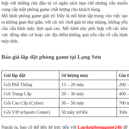
hợp với những chủ đầu tư có ngân sách hạn chế nhưng vẫn muốn
cung cấp một phòng game chất lượng cho khách hàng.
Mô hình phòng game giải trí: Đây là mô hình tập trung vào việc tạo
ra không gian thư giãn, với các trò chơi giải trí nhẹ nhàng, không yêu
cầu cấu hình máy tính quá cao. Mô hình này phù hợp với các khu
vực đông dân cư hoặc các địa điểm không quá yêu cầu về cấu hình
máy tính.
Báo giá lắp đặt phòng game tại Lạng Sơn
Gói lắp đặt
Số lượng máy
Giá 
Gói Phổ Thông
15 – 20 máy
200 –
Gói Trung Cấp
20 – 30 máy
400 –
Gói Cao Cấp (Cyber)
30 – 50 máy
700 t
Gói VIP (eSports Center)
50 máy trở lên
Trên 
Ngoài ra, bạn có thể liên hệ trực tiếp với
Lapdatphonggame24h
để