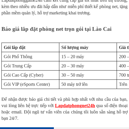
Lapdatphonggame24h cam kết cung cấp giá tốt nhất trên thị trường,
kèm theo nhiều ưu đãi hấp dẫn như miễn phí thiết kế phòng net, tặng
phần mềm quản lý, hỗ trợ marketing khai trương.
Báo giá lắp đặt phòng net trọn gói tại Lào Cai
Gói lắp đặt
Số lượng máy
Giá 
Gói Phổ Thông
15 – 20 máy
200 –
Gói Trung Cấp
20 – 30 máy
400 –
Gói Cao Cấp (Cyber)
30 – 50 máy
700 t
Gói VIP (eSports Center)
50 máy trở lên
Trên 
Để nhận được báo giá chi tiết và phù hợp nhất với nhu cầu của bạn,
vui lòng liên hệ trực tiếp với
Lapdatphongnet24h
qua số điện thoại
hoặc email. Đội ngũ tư vấn viên của chúng tôi luôn sẵn sàng hỗ trợ
bạn 24/7.