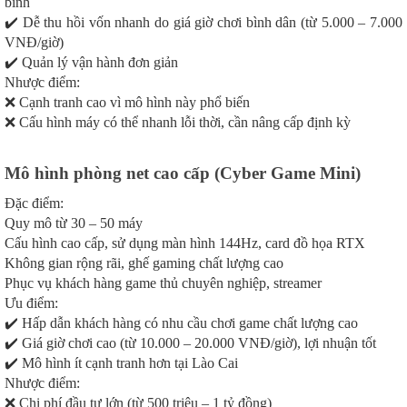
bình
✔️ Dễ thu hồi vốn nhanh do giá giờ chơi bình dân (từ 5.000 – 7.000
VNĐ/giờ)
✔️ Quản lý vận hành đơn giản
Nhược điểm:
❌ Cạnh tranh cao vì mô hình này phổ biến
❌ Cấu hình máy có thể nhanh lỗi thời, cần nâng cấp định kỳ
Mô hình phòng net cao cấp (Cyber Game Mini)
Đặc điểm:
Quy mô từ 30 – 50 máy
Cấu hình cao cấp, sử dụng màn hình 144Hz, card đồ họa RTX
Không gian rộng rãi, ghế gaming chất lượng cao
Phục vụ khách hàng game thủ chuyên nghiệp, streamer
Ưu điểm:
✔️ Hấp dẫn khách hàng có nhu cầu chơi game chất lượng cao
✔️ Giá giờ chơi cao (từ 10.000 – 20.000 VNĐ/giờ), lợi nhuận tốt
✔️ Mô hình ít cạnh tranh hơn tại Lào Cai
Nhược điểm:
❌ Chi phí đầu tư lớn (từ 500 triệu – 1 tỷ đồng)