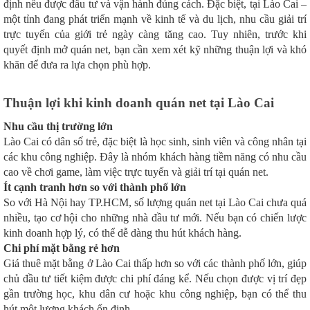
định nếu được đầu tư và vận hành đúng cách. Đặc biệt, tại Lào Cai –
một tỉnh đang phát triển mạnh về kinh tế và du lịch, nhu cầu giải trí
trực tuyến của giới trẻ ngày càng tăng cao. Tuy nhiên, trước khi
quyết định mở quán net, bạn cần xem xét kỹ những thuận lợi và khó
khăn để đưa ra lựa chọn phù hợp.
Thuận lợi khi kinh doanh quán net tại Lào Cai
Nhu cầu thị trường lớn
Lào Cai có dân số trẻ, đặc biệt là học sinh, sinh viên và công nhân tại
các khu công nghiệp. Đây là nhóm khách hàng tiềm năng có nhu cầu
cao về chơi game, làm việc trực tuyến và giải trí tại quán net.
Ít cạnh tranh hơn so với thành phố lớn
So với Hà Nội hay TP.HCM, số lượng quán net tại Lào Cai chưa quá
nhiều, tạo cơ hội cho những nhà đầu tư mới. Nếu bạn có chiến lược
kinh doanh hợp lý, có thể dễ dàng thu hút khách hàng.
Chi phí mặt bằng rẻ hơn
Giá thuê mặt bằng ở Lào Cai thấp hơn so với các thành phố lớn, giúp
chủ đầu tư tiết kiệm được chi phí đáng kể. Nếu chọn được vị trí đẹp
gần trường học, khu dân cư hoặc khu công nghiệp, bạn có thể thu
hút một lượng khách ổn định.