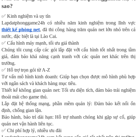
sao?
✅ Kinh nghiệm và uy tín
Lapdatphonggame24h có nhiều năm kinh nghiệm trong lĩnh vực
thiết kế phòng net
, đã thi công hàng trăm quán net lớn nhỏ trên cả
nước, đặc biệt là tại Lào Cai.
✅ Cấu hình máy mạnh, tối ưu giá thành
Chúng tôi cung cấp các gói lắp đặt với cấu hình tốt nhất trong tầm
giá, đảm bảo khả năng cạnh tranh với các quán net khác trên thị
trường.
✅ Hỗ trợ trọn gói từ A-Z
Tư vấn mô hình kinh doanh: Giúp bạn chọn được mô hình phù hợp
với ngân sách và khách hàng mục tiêu.
Thiết kế không gian quán net: Tối ưu diện tích, đảm bảo trải nghiệm
thoải mái cho game thủ.
Lắp đặt hệ thống mạng, phần mềm quản lý: Đảm bảo kết nối ổn
định, chống gian lận.
Bảo hành, bảo trì dài hạn: Hỗ trợ nhanh chóng khi gặp sự cố, giúp
quán net vận hành liên tục.
✅ Chi phí hợp lý, nhiều ưu đãi