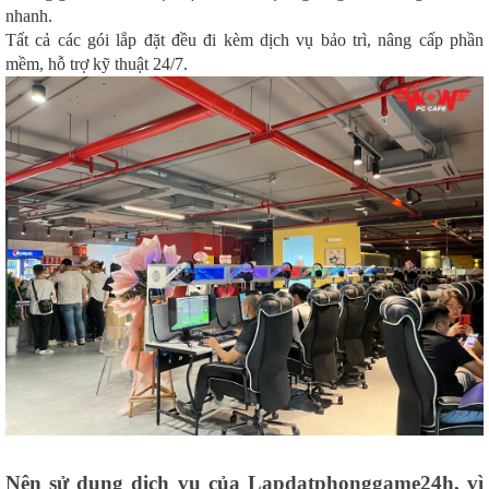
nhanh.
Tất cả các gói lắp đặt đều đi kèm dịch vụ bảo trì, nâng cấp phần
mềm, hỗ trợ kỹ thuật 24/7.
Nên sử dụng dịch vụ của Lapdatphonggame24h, vì