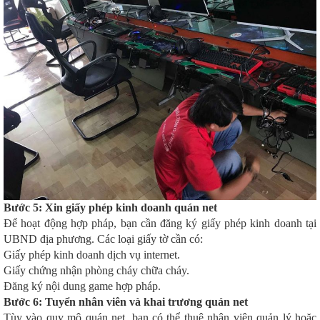
Bước 5: Xin giấy phép kinh doanh quán net
Để hoạt động hợp pháp, bạn cần đăng ký giấy phép kinh doanh tại
UBND địa phương. Các loại giấy tờ cần có:
Giấy phép kinh doanh dịch vụ internet.
Giấy chứng nhận phòng cháy chữa cháy.
Đăng ký nội dung game hợp pháp.
Bước 6: Tuyển nhân viên và khai trương quán net
Tùy vào quy mô quán net, bạn có thể thuê nhân viên quản lý hoặc