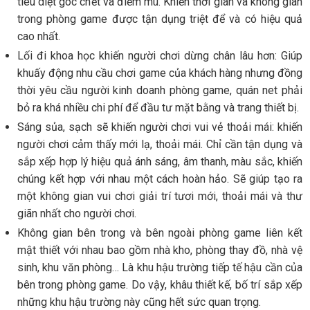
tiêu diệt góc chết và điểm mù. Khiến thời gian và không gian
trong phòng game được tận dụng triệt để và có hiệu quả
cao nhất.
Lối đi khoa học khiến người chơi dừng chân lâu hơn: Giúp
khuấy động nhu cầu chơi game của khách hàng nhưng đồng
thời yêu cầu người kinh doanh phòng game, quán net phải
bỏ ra khá nhiều chi phí để đầu tư mặt bằng và trang thiết bị.
Sáng sủa, sạch sẽ khiến người chơi vui vẻ thoải mái: khiến
người chơi cảm thấy mới lạ, thoải mái. Chỉ cần tận dụng và
sắp xếp hợp lý hiệu quả ánh sáng, âm thanh, màu sắc, khiến
chúng kết hợp với nhau một cách hoàn hảo. Sẽ giúp tạo ra
một không gian vui chơi giải trí tươi mới, thoải mái và thư
giãn nhất cho người chơi.
Không gian bên trong và bên ngoài phòng game liên kết
mật thiết với nhau bao gồm nhà kho, phòng thay đồ, nhà vệ
sinh, khu văn phòng… Là khu hậu trường tiếp tế hậu cần của
bên trong phòng game. Do vậy, khâu thiết kế, bố trí sắp xếp
những khu hậu trường này cũng hết sức quan trọng.