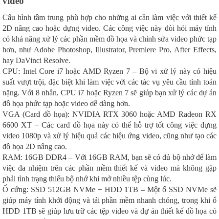
video
Cấu hình tầm trung phù hợp cho những ai cần làm việc với thiết kế
2D nâng cao hoặc dựng video. Các công việc này đòi hỏi máy tính
có khả năng xử lý các phần mềm đồ họa và chỉnh sửa video phức tạp
hơn, như Adobe Photoshop, Illustrator, Premiere Pro, After Effects,
hay DaVinci Resolve.
CPU: Intel Core i7 hoặc AMD Ryzen 7 – Bộ vi xử lý này có hiệu
suất vượt trội, đặc biệt khi làm việc với các tác vụ yêu cầu tính toán
nặng. Với 8 nhân, CPU i7 hoặc Ryzen 7 sẽ giúp bạn xử lý các dự án
đồ họa phức tạp hoặc video dễ dàng hơn.
VGA (Card đồ họa): NVIDIA RTX 3060 hoặc AMD Radeon RX
6600 XT – Các card đồ họa này có thể hỗ trợ tốt công việc dựng
video 1080p và xử lý hiệu quả các hiệu ứng video, cũng như tạo các
đồ họa 2D nâng cao.
RAM: 16GB DDR4 – Với 16GB RAM, bạn sẽ có đủ bộ nhớ để làm
việc đa nhiệm trên các phần mềm thiết kế và video mà không gặp
phải tình trạng thiếu bộ nhớ khi mở nhiều tệp cùng lúc.
Ổ cứng: SSD 512GB NVMe + HDD 1TB – Một ổ SSD NVMe sẽ
giúp máy tính khởi động và tải phần mềm nhanh chóng, trong khi ổ
HDD 1TB sẽ giúp lưu trữ các tệp video và dự án thiết kế đồ họa có