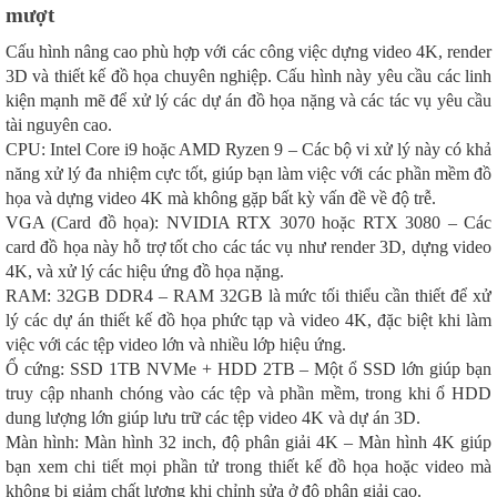
mượt
Cấu hình nâng cao phù hợp với các công việc dựng video 4K, render
3D và thiết kế đồ họa chuyên nghiệp. Cấu hình này yêu cầu các linh
kiện mạnh mẽ để xử lý các dự án đồ họa nặng và các tác vụ yêu cầu
tài nguyên cao.
CPU: Intel Core i9 hoặc AMD Ryzen 9 – Các bộ vi xử lý này có khả
năng xử lý đa nhiệm cực tốt, giúp bạn làm việc với các phần mềm đồ
họa và dựng video 4K mà không gặp bất kỳ vấn đề về độ trễ.
VGA (Card đồ họa): NVIDIA RTX 3070 hoặc RTX 3080 – Các
card đồ họa này hỗ trợ tốt cho các tác vụ như render 3D, dựng video
4K, và xử lý các hiệu ứng đồ họa nặng.
RAM: 32GB DDR4 – RAM 32GB là mức tối thiểu cần thiết để xử
lý các dự án thiết kế đồ họa phức tạp và video 4K, đặc biệt khi làm
việc với các tệp video lớn và nhiều lớp hiệu ứng.
Ổ cứng: SSD 1TB NVMe + HDD 2TB – Một ổ SSD lớn giúp bạn
truy cập nhanh chóng vào các tệp và phần mềm, trong khi ổ HDD
dung lượng lớn giúp lưu trữ các tệp video 4K và dự án 3D.
Màn hình: Màn hình 32 inch, độ phân giải 4K – Màn hình 4K giúp
bạn xem chi tiết mọi phần tử trong thiết kế đồ họa hoặc video mà
không bị giảm chất lượng khi chỉnh sửa ở độ phân giải cao.