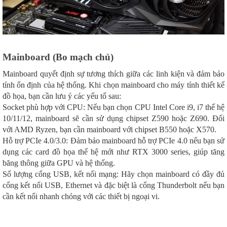
Mainboard (Bo mạch chủ)
Mainboard quyết định sự tương thích giữa các linh kiện và đảm bảo
tính ổn định của hệ thống. Khi chọn mainboard cho máy tính thiết kế
đồ họa, bạn cần lưu ý các yếu tố sau:
Socket phù hợp với CPU: Nếu bạn chọn CPU Intel Core i9, i7 thế hệ
10/11/12, mainboard sẽ cần sử dụng chipset Z590 hoặc Z690. Đối
với AMD Ryzen, bạn cần mainboard với chipset B550 hoặc X570.
Hỗ trợ PCIe 4.0/3.0: Đảm bảo mainboard hỗ trợ PCIe 4.0 nếu bạn sử
dụng các card đồ họa thế hệ mới như RTX 3000 series, giúp tăng
băng thông giữa GPU và hệ thống.
Số lượng cổng USB, kết nối mạng: Hãy chọn mainboard có đầy đủ
cổng kết nối USB, Ethernet và đặc biệt là cổng Thunderbolt nếu bạn
cần kết nối nhanh chóng với các thiết bị ngoại vi.