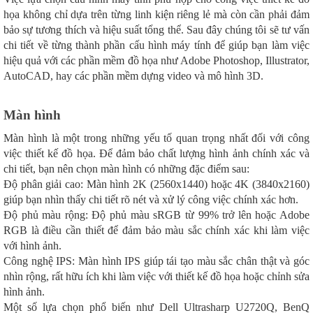
họa không chỉ dựa trên từng linh kiện riêng lẻ mà còn cần phải đảm
bảo sự tương thích và hiệu suất tổng thể. Sau đây chúng tôi sẽ tư vấn
chi tiết về từng thành phần cấu hình máy tính để giúp bạn làm việc
hiệu quả với các phần mềm đồ họa như Adobe Photoshop, Illustrator,
AutoCAD, hay các phần mềm dựng video và mô hình 3D.
Màn hình
Màn hình là một trong những yếu tố quan trọng nhất đối với công
việc thiết kế đồ họa. Để đảm bảo chất lượng hình ảnh chính xác và
chi tiết, bạn nên chọn màn hình có những đặc điểm sau:
Độ phân giải cao: Màn hình 2K (2560x1440) hoặc 4K (3840x2160)
giúp bạn nhìn thấy chi tiết rõ nét và xử lý công việc chính xác hơn.
Độ phủ màu rộng: Độ phủ màu sRGB từ 99% trở lên hoặc Adobe
RGB là điều cần thiết để đảm bảo màu sắc chính xác khi làm việc
với hình ảnh.
Công nghệ IPS: Màn hình IPS giúp tái tạo màu sắc chân thật và góc
nhìn rộng, rất hữu ích khi làm việc với thiết kế đồ họa hoặc chỉnh sửa
hình ảnh.
Một số lựa chọn phổ biến như Dell Ultrasharp U2720Q, BenQ