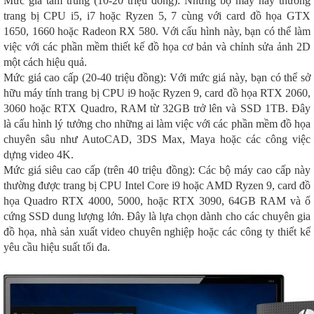
Mức giá tầm trung (10-20 triệu đồng): Những bộ máy này thường
trang bị CPU i5, i7 hoặc Ryzen 5, 7 cùng với card đồ họa GTX
1650, 1660 hoặc Radeon RX 580. Với cấu hình này, bạn có thể làm
việc với các phần mềm thiết kế đồ họa cơ bản và chỉnh sửa ảnh 2D
một cách hiệu quả.
Mức giá cao cấp (20-40 triệu đồng): Với mức giá này, bạn có thể sở
hữu máy tính trang bị CPU i9 hoặc Ryzen 9, card đồ họa RTX 2060,
3060 hoặc RTX Quadro, RAM từ 32GB trở lên và SSD 1TB. Đây
là cấu hình lý tưởng cho những ai làm việc với các phần mềm đồ họa
chuyên sâu như AutoCAD, 3DS Max, Maya hoặc các công việc
dựng video 4K.
Mức giá siêu cao cấp (trên 40 triệu đồng): Các bộ máy cao cấp này
thường được trang bị CPU Intel Core i9 hoặc AMD Ryzen 9, card đồ
họa Quadro RTX 4000, 5000, hoặc RTX 3090, 64GB RAM và ổ
cứng SSD dung lượng lớn. Đây là lựa chọn dành cho các chuyên gia
đồ họa, nhà sản xuất video chuyên nghiệp hoặc các công ty thiết kế
yêu cầu hiệu suất tối đa.