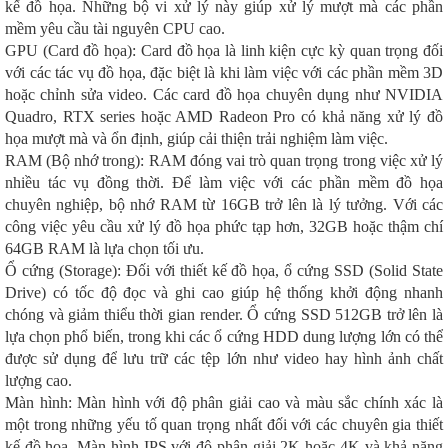
kế đồ họa. Những bộ vi xử lý này giúp xử lý mượt mà các phần
mềm yêu cầu tài nguyên CPU cao.
GPU (Card đồ họa): Card đồ họa là linh kiện cực kỳ quan trọng đối
với các tác vụ đồ họa, đặc biệt là khi làm việc với các phần mềm 3D
hoặc chỉnh sửa video. Các card đồ họa chuyên dụng như NVIDIA
Quadro, RTX series hoặc AMD Radeon Pro có khả năng xử lý đồ
họa mượt mà và ổn định, giúp cải thiện trải nghiệm làm việc.
RAM (Bộ nhớ trong): RAM đóng vai trò quan trọng trong việc xử lý
nhiều tác vụ đồng thời. Để làm việc với các phần mềm đồ họa
chuyên nghiệp, bộ nhớ RAM từ 16GB trở lên là lý tưởng. Với các
công việc yêu cầu xử lý đồ họa phức tạp hơn, 32GB hoặc thậm chí
64GB RAM là lựa chọn tối ưu.
Ổ cứng (Storage): Đối với thiết kế đồ họa, ổ cứng SSD (Solid State
Drive) có tốc độ đọc và ghi cao giúp hệ thống khởi động nhanh
chóng và giảm thiểu thời gian render. Ổ cứng SSD 512GB trở lên là
lựa chọn phổ biến, trong khi các ổ cứng HDD dung lượng lớn có thể
được sử dụng để lưu trữ các tệp lớn như video hay hình ảnh chất
lượng cao.
Màn hình: Màn hình với độ phân giải cao và màu sắc chính xác là
một trong những yếu tố quan trọng nhất đối với các chuyên gia thiết
kế đồ họa. Màn hình IPS với độ phân giải 2K hoặc 4K và khả năng