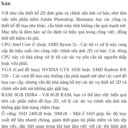
bản
Với nhu cầu thiết kế 2D đơn giản và chỉnh sửa ảnh cơ bản, như làm
việc trên phần mềm Adobe Photoshop, Illustrator, hay các công cụ
thiết kế đồ họa nhẹ khác, cấu hình máy tính không cần quá mạnh mẽ.
Mục tiêu là đảm bảo sự ổn định và hiệu quả trong công việc, đồng
thời tiết kiệm chi phí.
CPU: Intel Core i5 (hoặc AMD Ryzen 5) – Các bộ vi xử lý này cung
cấp đủ hiệu suất cho công việc chỉnh sửa ảnh 2D cơ bản. Các dòng
CPU này có khả năng xử lý tốt các tác vụ yêu cầu tài nguyên thấp
hoặc vừa phải.
VGA (Card đồ họa): NVIDIA GTX 1650 hoặc AMD Radeon RX
550 – Các card đồ họa này không cần phải mạnh mẽ như các card đồ
họa cao cấp, nhưng vẫn đủ khả năng hỗ trợ các tác vụ thiết kế 2D và
chỉnh sửa ảnh mà không gây giật lag.
RAM: 8GB DDR4 – Với 8GB RAM, bạn có thể làm việc hiệu quả
trên các phần mềm đồ họa 2D, xử lý các tác vụ chỉnh sửa ảnh mà
không gặp tình trạng chậm chạp.
Ổ cứng: SSD 240GB hoặc 500GB – Một ổ SSD giúp tốc độ truy
xuất dữ liệu nhanh chóng, giảm thời gian tải phần mềm và lưu tệp
làm việc, đặc biệt quan trọng khi bạn làm việc với các tệp hình ảnh