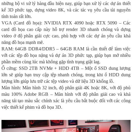
những bộ vi xử lý hàng đầu hiện nay, giúp bạn xử lý các dự án thiết
kế 3D phức tạp, dựng video 8K, và các tác vụ yêu cầu tài nguyên
tính toán rất lớn.
VGA (Card đồ họa): NVIDIA RTX 4090 hoặc RTX 5090 – Các
card đồ họa cao cấp này hỗ trợ render 3D nhanh chóng và dựng
video ở độ phân giải cực cao, phù hợp với các dự án yêu cầu khả
năng đồ họa mạnh mẽ.
RAM: 64GB DDR4/DDR5 – 64GB RAM là cần thiết để làm việc
với các tệp đồ họa nặng và dự án 3D phức tạp, giúp bạn mở nhiều
phần mềm cùng lúc mà không gặp tình trạng giật lag.
Ổ cứng: SSD 2TB NVMe + HDD 4TB – Một ổ SSD dung lượng
lớn sẽ giúp bạn truy cập tệp nhanh chóng, trong khi ổ HDD dung
lượng lớn giúp lưu trữ các tệp video và dữ liệu 3D khổng lồ.
Màn hình: Màn hình 32 inch, độ phân giải 4K hoặc 8K, với độ phủ
màu 100% Adobe RGB – Màn hình với độ phân giải cao và khả
năng tái tạo màu sắc chính xác là yêu cầu bắt buộc đối với các công
việc thiết kế phim và đồ họa 3D.