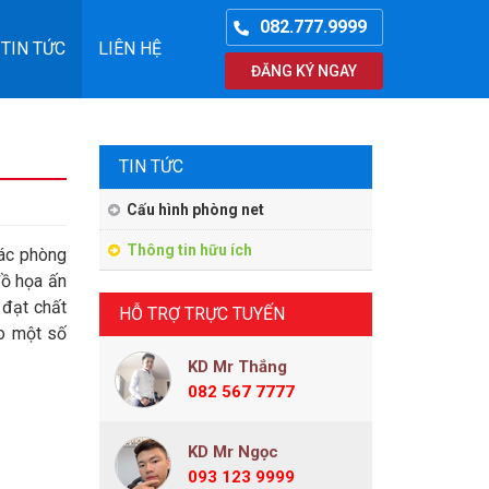
082.777.9999
TIN TỨC
LIÊN HỆ
ĐĂNG KÝ NGAY
TIN TỨC
Cấu hình phòng net
Thông tin hữu ích
các phòng
đồ họa ấn
 đạt chất
HỖ TRỢ TRỰC TUYẾN
ảo một số
KD Mr Thắng
082 567 7777
KD Mr Ngọc
093 123 9999