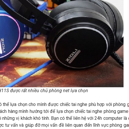
ZH11S được rất nhiều chủ phòng net lựa chọn
có thể lựa chọn cho mình được chiếc tai nghe phù hợp với phòng
hách hàng mình hướng tới để lựa chọn chiếc tai nghe phòng game
 những vị khách khó tính. Bạn có thể liên hệ với 24h computer là đ
c tư vấn và giúp đỡ mọi vấn đề liên quan đến lĩnh vực phòng g