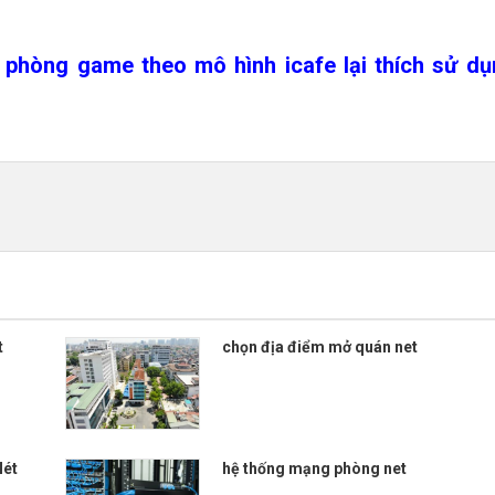
 phòng game theo mô hình icafe lại thích sử d
t
chọn địa điểm mở quán net
Nét
hệ thống mạng phòng net