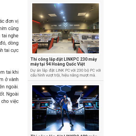
ác đơn vị
phím cũng
 tai nghe
 đó, dòng
h tai cực
Thi công lắp đặt LINKPC 230 máy
máy tại 94 Hoàng Quốc Việt
Dự án lắp đặt LINK PC với 230 bộ PC với
m tai khi
cấu hình vượt trội, hiệu năng mượt mà.
ệm ở vành
ên ngoài.
ốt. Ngoài
 cho việc