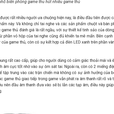
phổ biến phòng game thu hút nhiều game thủ
ược rất nhiều người ưa chuộng hiện nay, là điều đầu tiên được c
phẩm này. Và không chỉ tai nghe và các sản phẩm chuột và bàn 
game thủ đánh giá là rất ngầu, với sự thiết kế tinh sảo của dòng
từ phần vỏ hộp của tai nghe cũng đủ khiến ta mê mẩn. Bên cạnh
lý của game thủ, còn có sự kết hợp cả đèn LED xanh trên phần vàn
ung rất cao cấp, giúp cho người dùng có cảm giác thoải mái và ê
ách âm cực tốt nhờ vào sự ôm sát tai. Ngoài ra, còn có 2 miếng đ
hể tập trung vào các trận chiến mà không có sự ảnh hưởng của b
c game thủ giao tiếp trong game vẫn phát ra âm thanh rất rõ và t
iễu nên đầu âm thanh đưa vào sẽ bị lẫn các tạp âm, điều này giúp
g.