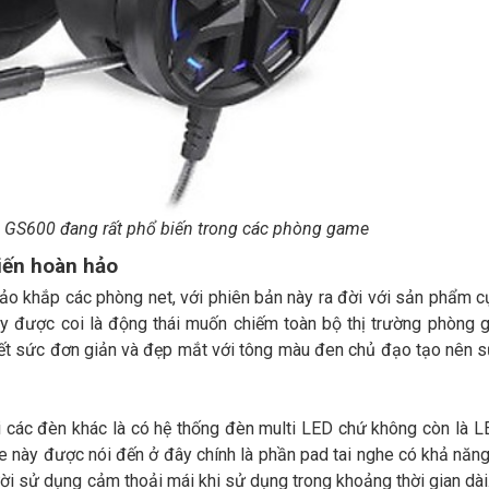
 GS600 đang rất phổ biến trong các phòng game
iến hoàn hảo
o khắp các phòng net, với phiên bản này ra đời với sản phẩm c
Đây được coi là động thái muốn chiếm toàn bộ thị trường phòng
hết sức đơn giản và đẹp mắt với tông màu đen chủ đạo tạo nên s
i các đèn khác là có hệ thống đèn multi LED chứ không còn là 
he này được nói đến ở đây chính là phần pad tai nghe có khả năn
i sử dụng cảm thoải mái khi sử dụng trong khoảng thời gian dài.