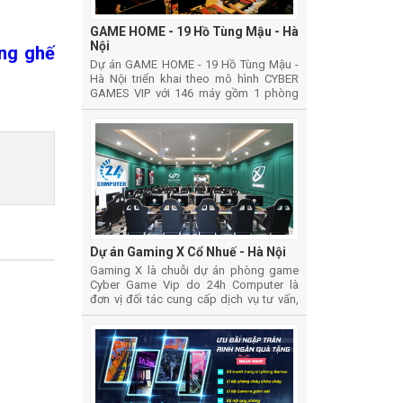
GAME HOME - 19 Hồ Tùng Mậu - Hà
Nội
ụng ghế
Dự án GAME HOME - 19 Hồ Tùng Mậu -
Hà Nội triển khai theo mô hình CYBER
GAMES VIP với 146 máy gồm 1 phòng
thường, 1 phòng vip và 1 phòng thi đấu
Dự án Gaming X Cổ Nhuế - Hà Nội
Gaming X là chuỗi dự án phòng game
Cyber Game Vip do 24h Computer là
đơn vị đối tác cung cấp dịch vụ tư vấn,
thiết kế, thi công lắp đặt và cung cấp vật
tư thiết bị phòng Game