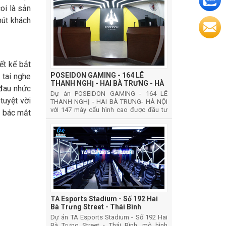
oi là sản
hút khách
ết kế bắt
POSEIDON GAMING - 164 LÊ
 tai nghe
THANH NGHỊ - HAI BÀ TRƯNG - HÀ
 đau nhức
NỘI
Dự án POSEIDON GAMING - 164 LÊ
tuyệt vời
THANH NGHỊ - HAI BÀ TRƯNG- HÀ NỘI
với 147 máy cấu hình cao được đầu tư
B bác mắt
phát triển theo mô hình phát triển CYBER
GAMES VIP
TA Esports Stadium - Số 192 Hai
Bà Trưng Street - Thái Bình
Dự án TA Esports Stadium - Số 192 Hai
Bà Trưng Street - Thái Bình, mô hình