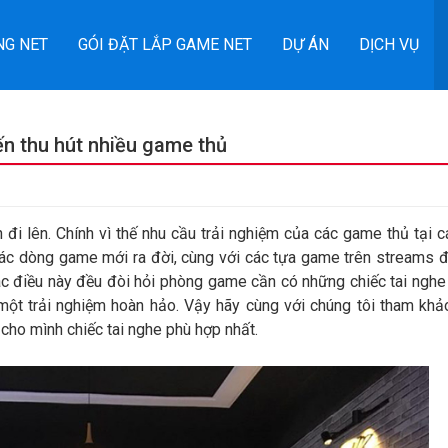
NG NET
GÓI ĐẶT LẮP GAME NET
DỰ ÁN
DỊCH VỤ
ến thu hút nhiều game thủ
 đi lên. Chính vì thế nhu cầu trải nghiệm của các game thủ tại 
các dòng game mới ra đời, cùng với các tựa game trên streams 
các điều này đều đòi hỏi phòng game cần có những chiếc tai nghe
 một trải nghiệm hoàn hảo. Vậy hãy cùng với chúng tôi tham kh
 cho mình chiếc tai nghe phù hợp nhất.