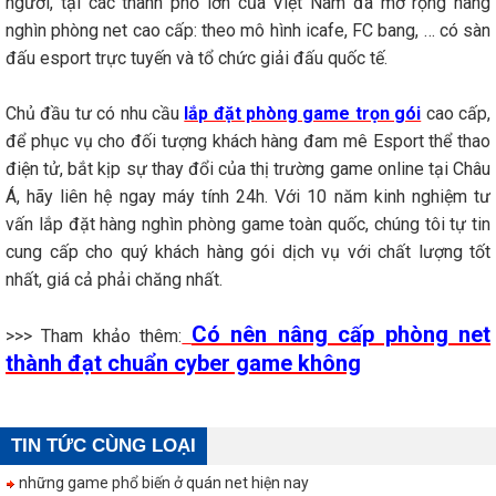
người, tại các thành phố lớn của Việt Nam đã mở rộng hàng
nghìn phòng net cao cấp: theo mô hình icafe, FC bang, … có sàn
đấu esport trực tuyến và tổ chức giải đấu quốc tế.
Chủ đầu tư có nhu cầu
lắp đặt phòng game trọn gói
cao cấp,
để phục vụ cho đối tượng khách hàng đam mê Esport thể thao
điện tử, bắt kịp sự thay đổi của thị trường game online tại Châu
Á, hãy liên hệ ngay máy tính 24h. Với 10 năm kinh nghiệm tư
vấn lắp đặt hàng nghìn phòng game toàn quốc, chúng tôi tự tin
cung cấp cho quý khách hàng gói dịch vụ với chất lượng tốt
nhất, giá cả phải chăng nhất.
Có nên nâng cấp phòng net
>>> Tham khảo thêm:
thành đạt chuẩn cyber game không
TIN TỨC CÙNG LOẠI
những game phổ biến ở quán net hiện nay