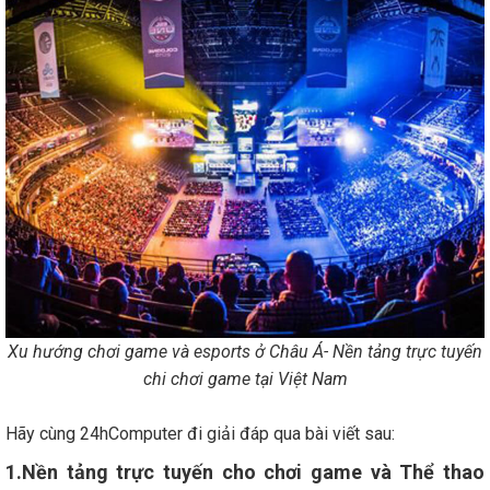
Xu hướng chơi game và esports ở Châu Á- Nền tảng trực tuyến
chi chơi game tại Việt Nam
Hãy cùng 24hComputer đi giải đáp qua bài viết sau:
1.Nền tảng trực tuyến cho chơi game và Thể thao