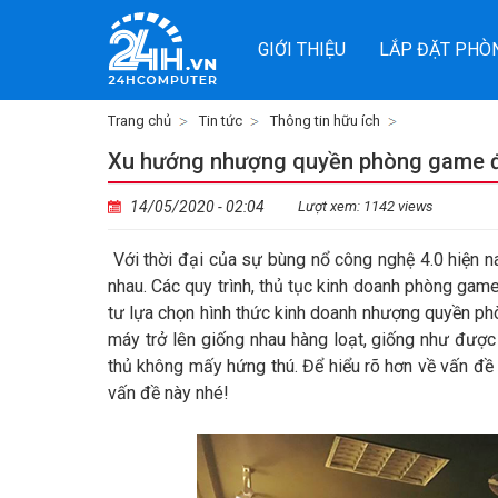
GIỚI THIỆU
LẮP ĐẶT PHÒ
Trang chủ
Tin tức
Thông tin hữu ích
Xu hướng nhượng quyền phòng game đạ
14/05/2020 - 02:04
Lượt xem: 1142 views
Với thời đại của sự bùng nổ công nghệ 4.0 hiện n
nhau. Các quy trình, thủ tục kinh doanh phòng gam
tư lựa chọn hình thức kinh doanh nhượng quyền p
máy trở lên giống nhau hàng loạt, giống như đượ
thủ không mấy hứng thú. Để hiểu rõ hơn về vấn đ
vấn đề này nhé!