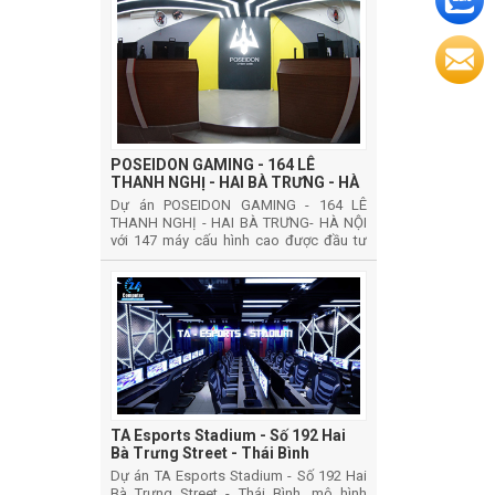
POSEIDON GAMING - 164 LÊ
THANH NGHỊ - HAI BÀ TRƯNG - HÀ
NỘI
Dự án POSEIDON GAMING - 164 LÊ
THANH NGHỊ - HAI BÀ TRƯNG- HÀ NỘI
với 147 máy cấu hình cao được đầu tư
phát triển theo mô hình phát triển CYBER
GAMES VIP
TA Esports Stadium - Số 192 Hai
Bà Trưng Street - Thái Bình
Dự án TA Esports Stadium - Số 192 Hai
Bà Trưng Street - Thái Bình, mô hình