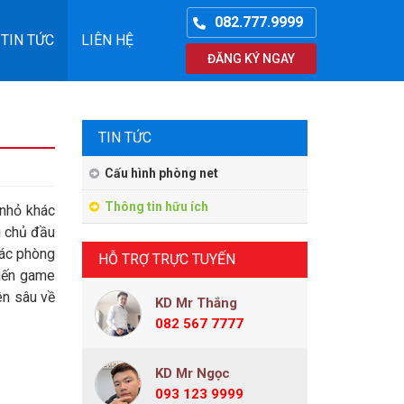
082.777.9999
TIN TỨC
LIÊN HỆ
ĐĂNG KÝ NGAY
TIN TỨC
Cấu hình phòng net
Thông tin hữu ích
 nhỏ khác
u chủ đầu
các phòng
HỖ TRỢ TRỰC TUYẾN
hiến game
ên sâu về
KD Mr Thắng
082 567 7777
KD Mr Ngọc
093 123 9999