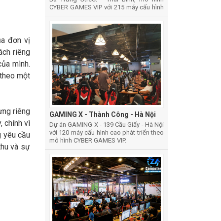
CYBER GAMES VIP với 215 máy cấu hình
cao
ủa đơn vị
ch riêng
của mình.
 theo một
ưng riêng
GAMING X - Thành Công - Hà Nội
 chính vì
Dự án GAMING X - 139 Cầu Giấy - Hà Nội
với 120 máy cấu hình cao phát triển theo
g yêu cầu
mô hình CYBER GAMES VIP.
thu và sự