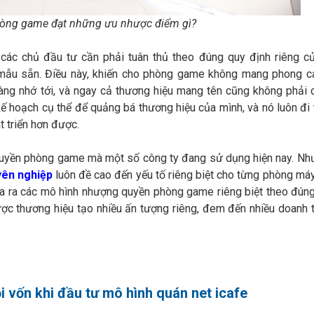
òng game đạt những ưu nhược điểm gì?
ác chủ đầu tư cần phải tuân thủ theo đúng quy định riêng c
ẫu sẵn. Điều này, khiến cho phòng game không mang phong cá
hàng nhớ tới, và ngay cả thương hiệu mang tên cũng không phải 
kế hoạch cụ thể để quảng bá thương hiệu của mình, và nó luôn đi
t triển hơn được.
 quyền phòng game mà một số công ty đang sử dụng hiện nay. Nh
yên nghiệp
luôn đề cao đến yếu tố riêng biệt cho từng phòng máy,
ưa ra các mô hình nhượng quyền phòng game riêng biệt theo đún
c thương hiệu tạo nhiều ấn tượng riêng, đem đến nhiều doanh 
i vốn khi đầu tư mô hình quán net icafe