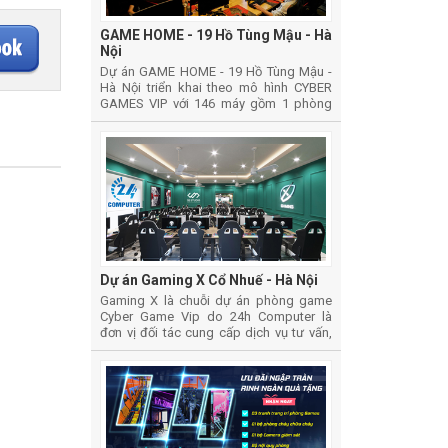
GAME HOME - 19 Hồ Tùng Mậu - Hà
Nội
Dự án GAME HOME - 19 Hồ Tùng Mậu -
Hà Nội triển khai theo mô hình CYBER
GAMES VIP với 146 máy gồm 1 phòng
thường, 1 phòng vip và 1 phòng thi đấu
Dự án Gaming X Cổ Nhuế - Hà Nội
Gaming X là chuỗi dự án phòng game
Cyber Game Vip do 24h Computer là
đơn vị đối tác cung cấp dịch vụ tư vấn,
thiết kế, thi công lắp đặt và cung cấp vật
tư thiết bị phòng Game