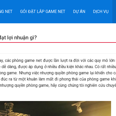
NG NET
GÓI ĐẶT LẮP GAME NET
DỰ ÁN
DỊCH VỤ
t lợi nhuận gì?
ay, các phòng game net được lần lượt ra đời với các quy mô lớn
e dễ dàng, được áp dụng ở nhiều điều kiện khác nhau. Có rất nhiề
hòng game. Nhưng việc nhượng quyền phòng game lại khiến cho 
c đúc ra từ một khuân làm mất đi phong thái của phòng game k
ề nhượng quyền phòng game, hãy cùng chúng tôi nghiên cứu chuy