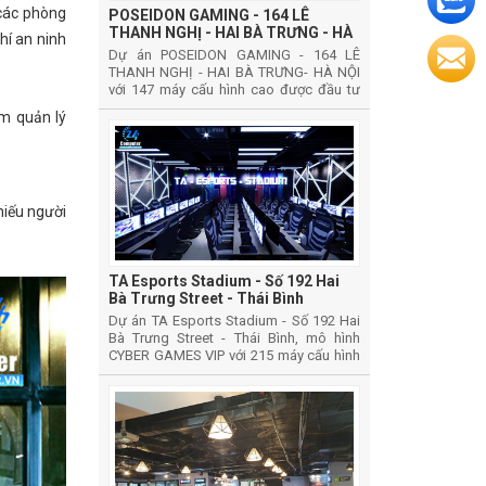
 các phòng
POSEIDON GAMING - 164 LÊ
THANH NGHỊ - HAI BÀ TRƯNG - HÀ
hí an ninh
NỘI
Dự án POSEIDON GAMING - 164 LÊ
THANH NGHỊ - HAI BÀ TRƯNG- HÀ NỘI
với 147 máy cấu hình cao được đầu tư
phát triển theo mô hình phát triển CYBER
m quản lý
GAMES VIP
hiếu người
TA Esports Stadium - Số 192 Hai
Bà Trưng Street - Thái Bình
Dự án TA Esports Stadium - Số 192 Hai
Bà Trưng Street - Thái Bình, mô hình
CYBER GAMES VIP với 215 máy cấu hình
cao