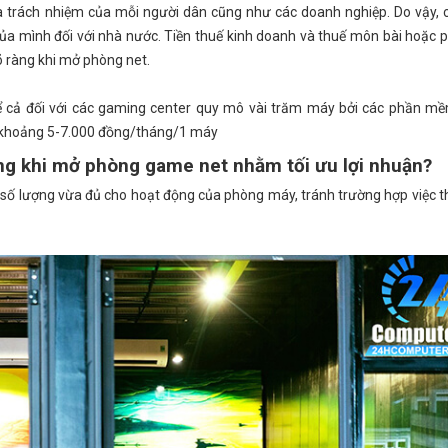
à trách nhiệm của mỗi người dân cũng như các doanh nghiệp. Do vậy,
 mình đối với nhà nước. Tiền thuế kinh doanh và thuế môn bài hoặc p
õ ràng khi mở phòng net.
ể cả đối với các
gaming center quy mô vài trăm máy bởi
các phần mề
í khoảng 5-7.000 đồng/tháng/1 máy
áng khi mở phòng game net nhằm tối ưu lợi nhuận?
ới số lượng vừa đủ cho hoạt động của phòng máy, tránh trường hợp việc t