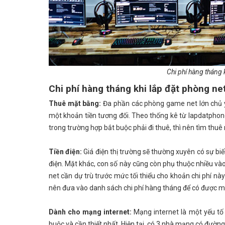
Chi phí hàng tháng 
Chi phí hàng tháng khi lắp đặt phòng n
Thuê mặt bằng:
Đa phần các phòng game net lớn chủ y
một khoản tiền tương đối. Theo thống kê từ lapdatpho
trong trường hợp bắt buộc phải đi thuê, thì nên tìm thu
Tiền điện:
Giá điện thị trường sẽ thường xuyên có sự biến
điện. Mặt khác, con số này cũng còn phụ thuộc nhiều vào
net cần dự trù trước mức tối thiểu cho khoản chi phí nà
nên đưa vào danh sách chi phí hàng tháng để có được một
Dành cho mạng internet:
Mạng internet là một yếu tố
buộc và cần thiết nhất. Hiện tại, có 3 nhà mạng có đường 