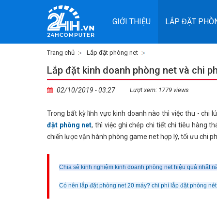
GIỚI THIỆU
LẮP ĐẶT PHÒ
Trang chủ
Lắp đặt phòng net
Lắp đặt kinh doanh phòng net và chi p
02/10/2019 - 03:27
Lượt xem: 1779 views
Trong bất kỳ lĩnh vực kinh doanh nào thì việc thu - chi 
đặt phòng net
, thì việc ghi chép chi tiết chi tiêu hà
chiến lược vận hành phòng game net hợp lý, tối ưu chi ph
Chia sẻ kinh nghiệm kinh doanh phòng net hiệu quả nhất 
Có nên lắp đặt phòng net 20 máy? chi phí lắp đặt phòng né