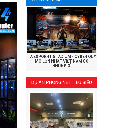
TA ESPORRT STADIUM - CYBER QUY
MÔ LỚN NHẤT VIỆT NAM CÓ
NHỮNG GÌ
DỰ ÁN PHÒNG NET TIÊU BIỂU