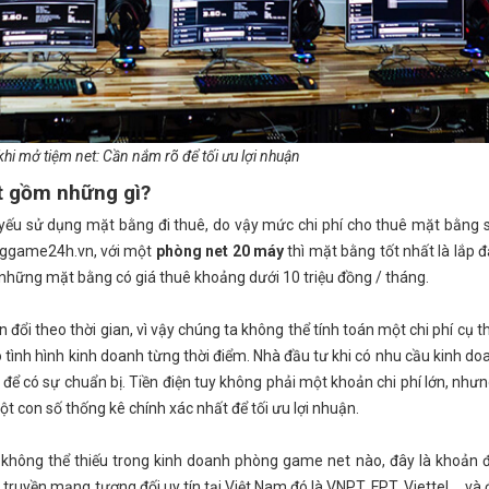
khi mở tiệm net: Cần nắm rõ để tối ưu lợi nhuận
et gồm những gì?
ếu sử dụng mặt bằng đi thuê, do vậy mức chi phí cho thuê mặt bằng s
nggame24h.vn, với một
phòng net 20 máy
thì mặt bằng tốt nhất là lắp đ
ê những mặt bằng có giá thuê khoảng dưới 10 triệu đồng / tháng.
 đổi theo thời gian, vì vậy chúng ta không thể tính toán một chi phí cụ t
 tình hình kinh doanh từng thời điểm. Nhà đầu tư khi có nhu cầu kinh d
y để có sự chuẩn bị. Tiền điện tuy không phải một khoản chi phí lớn, như
 con số thống kê chính xác nhất để tối ưu lợi nhuận.
 không thể thiếu trong kinh doanh phòng game net nào, đây là khoản 
truyền mạng tương đối uy tín tại Việt Nam đó là VNPT, FPT, Viettel,… và đ