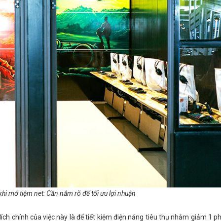
khi mở tiệm net: Cần nắm rõ để tối ưu lợi nhuận
ch chính của việc này là để tiết kiệm điện năng tiêu thụ nhằm giảm 1 ph