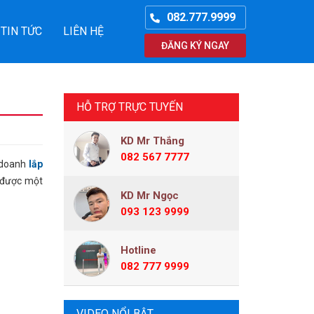
082.777.9999
TIN TỨC
LIÊN HỆ
ĐĂNG KÝ NGAY
HỖ TRỢ TRỰC TUYẾN
KD Mr Thắng
082 567 7777
h doanh
lắp
ó được một
KD Mr Ngọc
093 123 9999
Hotline
082 777 9999
VIDEO NỔI BẬT