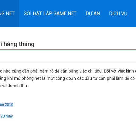
NG NET
GÓI ĐẶT LẮP GAME NET
DỰ ÁN
DỊCH VỤ
hí hàng tháng
lúc nào cũng cần phải nắm rõ để cân bằng việc chi tiêu. Đối với việc kin
ng tháng khi mở phòng net là một công đoạn các đầu tư cần phải làm để c
í và doanh thu.
năm 2019
t 20 máy