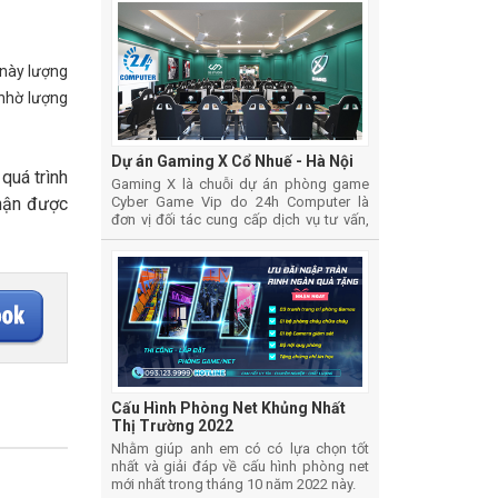
 này lượng
 nhờ lượng
Dự án Gaming X Cổ Nhuế - Hà Nội
quá trình
Gaming X là chuỗi dự án phòng game
Cyber Game Vip do 24h Computer là
nhận được
đơn vị đối tác cung cấp dịch vụ tư vấn,
thiết kế, thi công lắp đặt và cung cấp vật
tư thiết bị phòng Game
Cấu Hình Phòng Net Khủng Nhất
Thị Trường 2022
Nhằm giúp anh em có có lựa chọn tốt
nhất và giải đáp về cấu hình phòng net
mới nhất trong tháng 10 năm 2022 này.