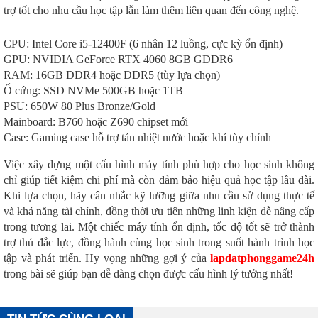
trợ tốt cho nhu cầu học tập lẫn làm thêm liên quan đến công nghệ.
CPU: Intel Core i5-12400F (6 nhân 12 luồng, cực kỳ ổn định)
GPU: NVIDIA GeForce RTX 4060 8GB GDDR6
RAM: 16GB DDR4 hoặc DDR5 (tùy lựa chọn)
Ổ cứng: SSD NVMe 500GB hoặc 1TB
PSU: 650W 80 Plus Bronze/Gold
Mainboard: B760 hoặc Z690 chipset mới
Case: Gaming case hỗ trợ tản nhiệt nước hoặc khí tùy chỉnh
Việc xây dựng một cấu hình máy tính phù hợp cho học sinh không
chỉ giúp tiết kiệm chi phí mà còn đảm bảo hiệu quả học tập lâu dài.
Khi lựa chọn, hãy cân nhắc kỹ lưỡng giữa nhu cầu sử dụng thực tế
và khả năng tài chính, đồng thời ưu tiên những linh kiện dễ nâng cấp
trong tương lai. Một chiếc máy tính ổn định, tốc độ tốt sẽ trở thành
trợ thủ đắc lực, đồng hành cùng học sinh trong suốt hành trình học
tập và phát triển. Hy vọng những gợi ý của
lapdatphonggame24h
trong bài sẽ giúp bạn dễ dàng chọn được cấu hình lý tưởng nhất!