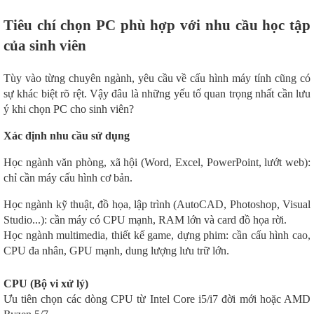
Tiêu chí chọn PC phù hợp với nhu cầu học tập
của sinh viên
Tùy vào từng chuyên ngành, yêu cầu về cấu hình máy tính cũng có
sự khác biệt rõ rệt. Vậy đâu là những yếu tố quan trọng nhất cần lưu
ý khi chọn PC cho sinh viên?
Xác định nhu cầu sử dụng
Học ngành văn phòng, xã hội (Word, Excel, PowerPoint, lướt web):
chỉ cần máy cấu hình cơ bản.
Học ngành kỹ thuật, đồ họa, lập trình (AutoCAD, Photoshop, Visual
Studio...): cần máy có CPU mạnh, RAM lớn và card đồ họa rời.
Học ngành multimedia, thiết kế game, dựng phim: cần cấu hình cao,
CPU đa nhân, GPU mạnh, dung lượng lưu trữ lớn.
CPU (Bộ vi xử lý)
Ưu tiên chọn các dòng CPU từ Intel Core i5/i7 đời mới hoặc AMD