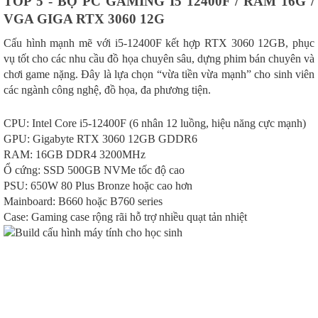
TOP 5 - BỘ PC GAMING I5 12400F / RAM 16G /
VGA GIGA RTX 3060 12G
Cấu hình mạnh mẽ với i5-12400F kết hợp RTX 3060 12GB, phục
vụ tốt cho các nhu cầu đồ họa chuyên sâu, dựng phim bán chuyên và
chơi game nặng. Đây là lựa chọn “vừa tiền vừa mạnh” cho sinh viên
các ngành công nghệ, đồ họa, đa phương tiện.
CPU: Intel Core i5-12400F (6 nhân 12 luồng, hiệu năng cực mạnh)
GPU: Gigabyte RTX 3060 12GB GDDR6
RAM: 16GB DDR4 3200MHz
Ổ cứng: SSD 500GB NVMe tốc độ cao
PSU: 650W 80 Plus Bronze hoặc cao hơn
Mainboard: B660 hoặc B760 series
Case: Gaming case rộng rãi hỗ trợ nhiều quạt tản nhiệt