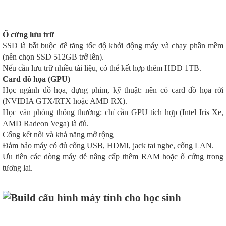
Ổ cứng lưu trữ
SSD là bắt buộc để tăng tốc độ khởi động máy và chạy phần mềm
(nên chọn SSD 512GB trở lên).
Nếu cần lưu trữ nhiều tài liệu, có thể kết hợp thêm HDD 1TB.
Card đồ họa (GPU)
Học ngành đồ họa, dựng phim, kỹ thuật: nên có card đồ họa rời
(NVIDIA GTX/RTX hoặc AMD RX).
Học văn phòng thông thường: chỉ cần GPU tích hợp (Intel Iris Xe,
AMD Radeon Vega) là đủ.
Cổng kết nối và khả năng mở rộng
Đảm bảo máy có đủ cổng USB, HDMI, jack tai nghe, cổng LAN.
Ưu tiên các dòng máy dễ nâng cấp thêm RAM hoặc ổ cứng trong
tương lai.