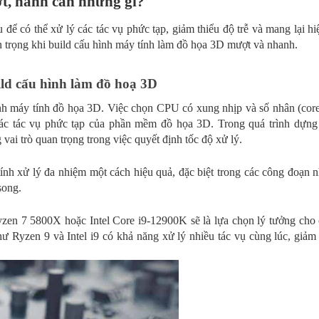
t, hanh cần những gì?
ể có thể xử lý các tác vụ phức tạp, giảm thiểu độ trễ và mang lại hiệ
n trọng khi build cấu hình máy tính làm đồ họa 3D mượt và nhanh.
ld cấu hình làm đồ hoạ 3D
ình máy tính đồ họa 3D. Việc chọn CPU có xung nhịp và số nhân (cor
các tác vụ phức tạp của phần mềm đồ họa 3D. Trong quá trình dựng
i trò quan trọng trong việc quyết định tốc độ xử lý.
ính xử lý đa nhiệm một cách hiệu quả, đặc biệt trong các công đoạn 
 song.
n 7 5800X hoặc Intel Core i9-12900K sẽ là lựa chọn lý tưởng cho 
Ryzen 9 và Intel i9 có khả năng xử lý nhiều tác vụ cùng lúc, giảm 