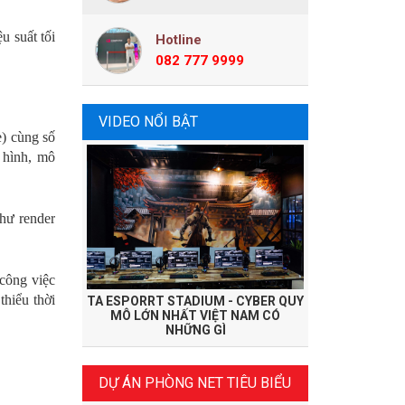
u suất tối
Hotline
082 777 9999
VIDEO NỔI BẬT
e) cùng số
 hình, mô
như render
công việc
thiểu thời
TA ESPORRT STADIUM - CYBER QUY
MÔ LỚN NHẤT VIỆT NAM CÓ
NHỮNG GÌ
DỰ ÁN PHÒNG NET TIÊU BIỂU