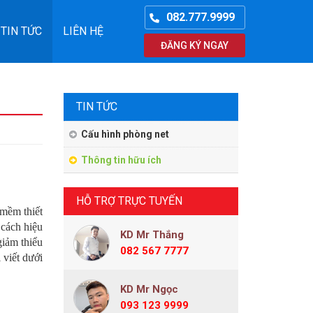
082.777.9999
TIN TỨC
LIÊN HỆ
ĐĂNG KÝ NGAY
TIN TỨC
Cấu hình phòng net
Thông tin hữu ích
HỖ TRỢ TRỰC TUYẾN
mềm thiết
 cách hiệu
KD Mr Thắng
giảm thiểu
082 567 7777
 viết dưới
KD Mr Ngọc
093 123 9999