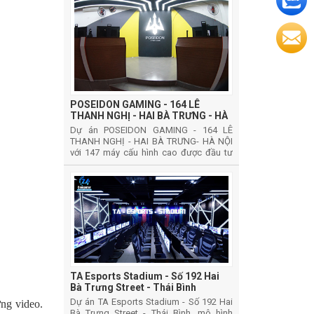
POSEIDON GAMING - 164 LÊ
THANH NGHỊ - HAI BÀ TRƯNG - HÀ
NỘI
Dự án POSEIDON GAMING - 164 LÊ
THANH NGHỊ - HAI BÀ TRƯNG- HÀ NỘI
với 147 máy cấu hình cao được đầu tư
phát triển theo mô hình phát triển CYBER
GAMES VIP
TA Esports Stadium - Số 192 Hai
Bà Trưng Street - Thái Bình
Dự án TA Esports Stadium - Số 192 Hai
ựng video.
Bà Trưng Street - Thái Bình, mô hình