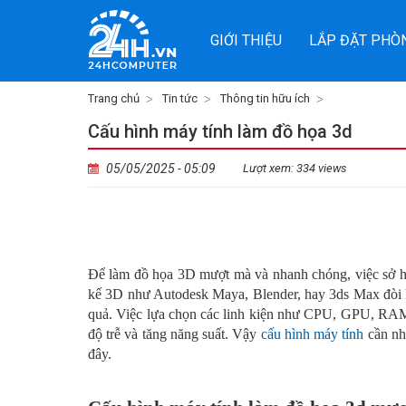
GIỚI THIỆU
LẮP ĐẶT PHÒ
Trang chủ
Tin tức
Thông tin hữu ích
Cấu hình máy tính làm đồ họa 3d
05/05/2025 - 05:09
Lượt xem: 334 views
Để làm đồ họa 3D mượt mà và nhanh chóng, việc sở hữ
kế 3D như Autodesk Maya, Blender, hay 3ds Max đòi hỏ
quả. Việc lựa chọn các linh kiện như CPU, GPU, RAM, 
độ trễ và tăng năng suất. Vậy
cấu hình máy tính
cần nh
đây.