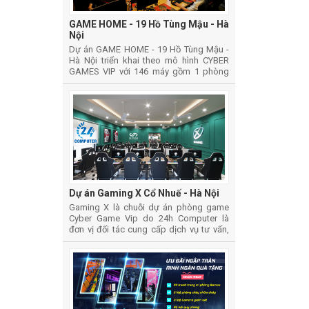
GAME HOME - 19 Hồ Tùng Mậu - Hà
Nội
Dự án GAME HOME - 19 Hồ Tùng Mậu -
Hà Nội triển khai theo mô hình CYBER
GAMES VIP với 146 máy gồm 1 phòng
thường, 1 phòng vip và 1 phòng thi đấu
Dự án Gaming X Cổ Nhuế - Hà Nội
Gaming X là chuỗi dự án phòng game
Cyber Game Vip do 24h Computer là
đơn vị đối tác cung cấp dịch vụ tư vấn,
thiết kế, thi công lắp đặt và cung cấp vật
tư thiết bị phòng Game