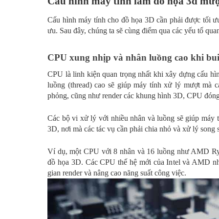
Cấu hình máy tính làm đồ họa 3d mượ
Cấu hình máy tính cho đồ họa 3D cần phải được tối ưu đ
ưu. Sau đây, chúng ta sẽ cùng điểm qua các yếu tố qua
CPU xung nhịp và nhân luồng cao khi bui
CPU là linh kiện quan trọng nhất khi xây dựng cấu h
luồng (thread) cao sẽ giúp máy tính xử lý mượt mà 
phỏng, cũng như render các khung hình 3D, CPU đóng va
Các bộ vi xử lý với nhiều nhân và luồng sẽ giúp máy t
3D, nơi mà các tác vụ cần phải chia nhỏ và xử lý song
Ví dụ, một CPU với 8 nhân và 16 luồng như AMD Ryze
đồ họa 3D. Các CPU thế hệ mới của Intel và AMD như 
gian render và nâng cao năng suất công việc.