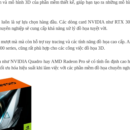
h và mô hình 3D của phần mềm thiết kế, giúp bạn tạo ra những mô hìn
luôn là sự lựa chọn hàng đầu. Các dòng card NVIDIA như RTX 30
uyên nghiệp sẽ cung cấp khả năng xử lý đồ họa tuyệt vời.
 mượt mà mà còn hỗ trợ ray tracing và các tính năng đồ họa cao cấp
 series, cũng rất phù hợp cho các công việc đồ họa 3D.
on như NVIDIA Quadro hay AMD Radeon Pro sẽ có tính ổn định cao hơ
tối ưu hóa hiệu suất khi làm việc với các phần mềm đồ họa chuyên ngh