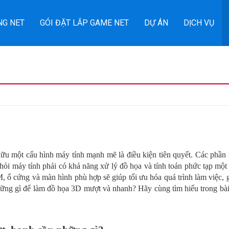
NG NET
GÓI ĐẶT LẮP GAME NET
DỰ ÁN
DỊCH VỤ
u một cấu hình máy tính mạnh mẽ là điều kiện tiên quyết. Các phần 
i máy tính phải có khả năng xử lý đồ họa và tính toán phức tạp một
ổ cứng và màn hình phù hợp sẽ giúp tối ưu hóa quá trình làm việc, 
ững gì để làm đồ họa 3D mượt và nhanh? Hãy cùng tìm hiểu trong bài