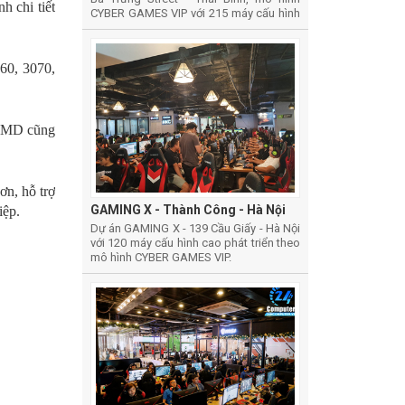
h chi tiết
CYBER GAMES VIP với 215 máy cấu hình
cao
60, 3070,
. AMD cũng
n, hỗ trợ
GAMING X - Thành Công - Hà Nội
iệp.
Dự án GAMING X - 139 Cầu Giấy - Hà Nội
với 120 máy cấu hình cao phát triển theo
mô hình CYBER GAMES VIP.