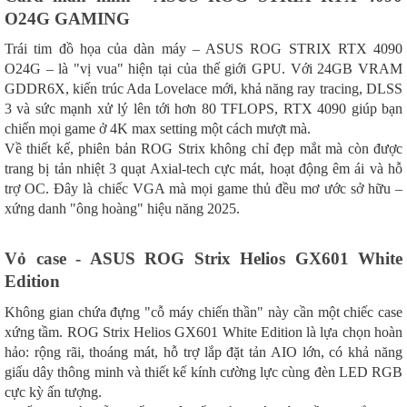
O24G GAMING
Trái tim đồ họa của dàn máy – ASUS ROG STRIX RTX 4090
O24G – là "vị vua" hiện tại của thế giới GPU. Với 24GB VRAM
GDDR6X, kiến trúc Ada Lovelace mới, khả năng ray tracing, DLSS
3 và sức mạnh xử lý lên tới hơn 80 TFLOPS, RTX 4090 giúp bạn
chiến mọi game ở 4K max setting một cách mượt mà.
Về thiết kế, phiên bản ROG Strix không chỉ đẹp mắt mà còn được
trang bị tản nhiệt 3 quạt Axial-tech cực mát, hoạt động êm ái và hỗ
trợ OC. Đây là chiếc VGA mà mọi game thủ đều mơ ước sở hữu –
xứng danh "ông hoàng" hiệu năng 2025.
Vỏ case - ASUS ROG Strix Helios GX601 White
Edition
Không gian chứa đựng "cỗ máy chiến thần" này cần một chiếc case
xứng tầm. ROG Strix Helios GX601 White Edition là lựa chọn hoàn
hảo: rộng rãi, thoáng mát, hỗ trợ lắp đặt tản AIO lớn, có khả năng
giấu dây thông minh và thiết kế kính cường lực cùng đèn LED RGB
cực kỳ ấn tượng.