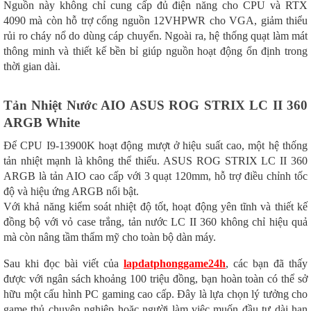
Nguồn này không chỉ cung cấp đủ điện năng cho CPU và RTX
4090 mà còn hỗ trợ cổng nguồn 12VHPWR cho VGA, giảm thiểu
rủi ro cháy nổ do dùng cáp chuyển. Ngoài ra, hệ thống quạt làm mát
thông minh và thiết kế bền bỉ giúp nguồn hoạt động ổn định trong
thời gian dài.
Tản Nhiệt Nước AIO ASUS ROG STRIX LC II 360
ARGB White
Để CPU I9-13900K hoạt động mượt ở hiệu suất cao, một hệ thống
tản nhiệt mạnh là không thể thiếu. ASUS ROG STRIX LC II 360
ARGB là tản AIO cao cấp với 3 quạt 120mm, hỗ trợ điều chỉnh tốc
độ và hiệu ứng ARGB nổi bật.
Với khả năng kiểm soát nhiệt độ tốt, hoạt động yên tĩnh và thiết kế
đồng bộ với vỏ case trắng, tản nước LC II 360 không chỉ hiệu quả
mà còn nâng tầm thẩm mỹ cho toàn bộ dàn máy.
Sau khi đọc bài viết của
lapdatphonggame24h
, các bạn đã thấy
được với ngân sách khoảng 100 triệu đồng, bạn hoàn toàn có thể sở
hữu một cấu hình PC gaming cao cấp. Đây là lựa chọn lý tưởng cho
game thủ chuyên nghiệp hoặc người làm việc muốn đầu tư dài hạn