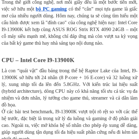
Trong thế giới công nghệ, nơi mỗi giây đều là một bước tiến mới,
việc sở hữu một
bộ PC gaming
có thể “cân” mọi tựa game là giấc
mơ của nhiều người dùng. Hôm nay, chúng ta sẽ cùng tìm hiểu một
cấu hình được xem là "đỉnh cao" của công nghệ hiện nay: Intel Core
I9-13900K kết hợp cùng ASUS ROG Strix RTX 4090 24GB – một
cỗ máy siêu mạnh mẽ, không chỉ đáp ứng mà còn vượt xa kỳ vọng
của bất kỳ game thủ hay nhà sáng tạo nội dung nào.
CPU – Intel Core I9-13900K
Là con “quái vật” đầu bảng trong thế hệ Raptor Lake của Intel, I9-
13900K sở hữu tới 24 nhân (8 P-core + 16 E-core) và 32 luồng xử
lý, xung nhịp tối đa lên đến 5.8GHz. Với kiến trúc lai hiệu suất
(hybrid architecture), dòng CPU này có khả năng tối ưu cả tác vụ đa
nhiệm và đơn nhân, lý tưởng cho game thủ, streamer và cả dân làm
đồ họa.
Ở các bài test benchmark, I9-13900K vượt trội rõ rệt so với các thế
hệ trước, đặc biệt là trong xử lý đa luồng và gaming ở độ phân giải
cao. Ngoài ra, việc mở khóa hệ số nhân cho phép ép xung dễ dàng,
giúp người dùng tận dụng tối đa hiệu suất phần cứng nếu đi kèm tản
nhiệt đủ mạnh.