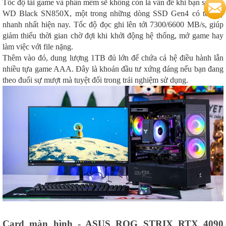
Tốc độ tải game và phần mềm sẽ không còn là vấn đề khi bạn sở hữu
WD Black SN850X, một trong những dòng SSD Gen4 có tốc độ
nhanh nhất hiện nay. Tốc độ đọc ghi lên tới 7300/6600 MB/s, giúp
giảm thiểu thời gian chờ đợi khi khởi động hệ thống, mở game hay
làm việc với file nặng.
Thêm vào đó, dung lượng 1TB đủ lớn để chứa cả hệ điều hành lẫn
nhiều tựa game AAA. Đây là khoản đầu tư xứng đáng nếu bạn đang
theo đuổi sự mượt mà tuyệt đối trong trải nghiệm sử dụng.
Card màn hình - ASUS ROG STRIX RTX 4090