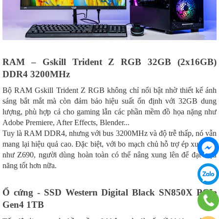
RAM – Gskill Trident Z RGB 32GB (2x16GB)
DDR4 3200MHz
Bộ RAM Gskill Trident Z RGB không chỉ nổi bật nhờ thiết kế ánh
sáng bắt mắt mà còn đảm bảo hiệu suất ổn định với 32GB dung
lượng, phù hợp cả cho gaming lẫn các phần mềm đồ họa nặng như
Adobe Premiere, After Effects, Blender...
Tuy là RAM DDR4, nhưng với bus 3200MHz và độ trễ thấp, nó vẫn
mang lại hiệu quả cao. Đặc biệt, với bo mạch chủ hỗ trợ ép xung tốt
như Z690, người dùng hoàn toàn có thể nâng xung lên để đạt hiệu
năng tốt hơn nữa.
Ổ cứng - SSD Western Digital Black SN850X PCIe
Gen4 1TB