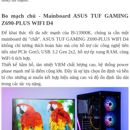
Bo mạch chủ - Mainboard ASUS TUF GAMING
Z690-PLUS WIFI D4
Để khai thác tối đa sức mạnh của I9-13900K, chúng ta cần một
mainboard đủ "chất". ASUS TUF GAMING Z690-PLUS WIFI D4
không chỉ tương thích hoàn hảo mà còn hỗ trợ các công nghệ tiên
tiến như PCIe Gen5, USB 3.2 Gen 2x2, hỗ trợ ép xung RAM, cùng
WiFi 6 tích hợp.
Thiết kế hầm hố, tản nhiệt VRM chất lượng cao, hệ thống power
phase mạnh mẽ là điểm cộng lớn. Đây là sự lựa chọn ổn định và bền
bỉ cho những ai muốn kết hợp hiệu năng cao và độ ổn định lâu dài
trong các tác vụ nặng.