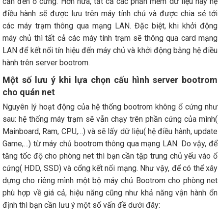
cần đến ổ cứng. Hơn nữa, tất cả các phần mềm dữ liệu hay hệ
điều hành sẽ được lưu trên máy tính chủ và được chia sẻ tới
các máy trạm thông qua mạng LAN. Đặc biệt, khi khởi động
máy chủ thì tất cả các máy tính trạm sẽ thông qua card mạng
LAN để kết nối tín hiệu đến máy chủ và khởi động bằng hệ điều
hành trên server bootrom.
Một số lưu ý khi lựa chọn cấu hình server bootrom
cho quán net
Nguyên lý hoạt động của hệ thống bootrom không ổ cứng như
sau: hệ thống máy trạm sẽ vẫn chạy trên phần cứng của mình(
Mainboard, Ram, CPU,…) và sẽ lấy dữ liệu( hệ điều hành, update
Game,…) từ máy chủ bootrom thông qua mạng LAN. Do vậy, để
tăng tốc độ cho phòng net thì bạn cần tập trung chủ yếu vào ổ
cứng( HDD, SSD) và cổng kết nối mạng. Như vậy, để có thể xây
dựng cho riêng mình một bộ máy chủ Bootrom cho phòng net
phù hợp về giá cả, hiệu năng cũng như khả năng vận hành ổn
định thì bạn cần lưu ý một số vấn đề dưới đây: