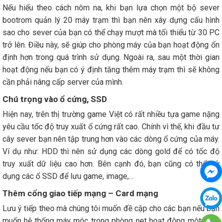
Nếu hiểu theo cách nôm na, khi bạn lựa chọn một bộ sever
bootrom quản lý 20 máy trạm thì bạn nên xây dựng cấu hình
sao cho sever của bạn có thể chạy mượt mà tối thiểu từ 30 PC
trở lên. Điều này, sẽ giúp cho phòng máy của bạn hoạt động ổn
định hơn trong quá trình sử dụng. Ngoài ra, sau một thời gian
hoạt động nếu bạn có ý định tăng thêm máy trạm thì sẽ không
cần phải nâng cấp server của mình.
Chú trọng vào ổ cứng, SSD
Hiện nay, trên thị trường game Việt có rất nhiều tựa game nặng
yêu cầu tốc độ truy xuất ổ cứng rất cao. Chính vì thế, khi đầu tư
cây sever bạn nên tập trung hơn vào các dòng ổ cứng của máy.
Ví dụ như: HDD thì nên sử dụng các dòng gold để có tốc độ
truy xuất dữ liệu cao hơn. Bên cạnh đó, bạn cũng có thể sử
dụng các ổ SSD để lưu game, image,…
Thêm cổng giao tiếp mạng – Card mạng
Lưu ý tiếp theo mà chúng tôi muốn đề cập cho các bạn nếu bạn
muốn hệ thống máy móc trong phòng net hoạt động một cách