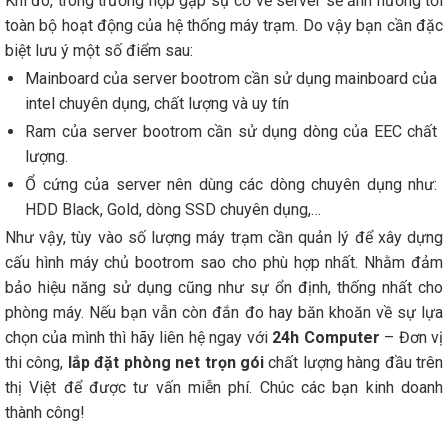
Khi đó, trong trường hợp gặp sự cố về server sẽ ảnh hưởng tới
toàn bộ hoạt động của hệ thống máy trạm. Do vậy bạn cần đặc
biệt lưu ý một số điểm sau:
Mainboard của server bootrom cần sử dụng mainboard của
intel chuyên dụng, chất lượng và uy tín
Ram của server bootrom cần sử dụng dòng của EEC chất
lượng.
Ổ cứng của server nên dùng các dòng chuyên dụng như:
HDD Black, Gold, dòng SSD chuyên dụng,…
Như vậy, tùy vào số lượng máy trạm cần quản lý để xây dựng
cấu hình máy chủ bootrom sao cho phù hợp nhất. Nhằm đảm
bảo hiệu năng sử dụng cũng như sự ổn định, thống nhất cho
phòng máy. Nếu bạn vẫn còn đắn đo hay băn khoăn về sự lựa
chọn của mình thì hãy liên hệ ngay với
24h Computer
– Đơn vị
thi công,
lắp đặt phòng net trọn gói
chất lượng hàng đầu trên
thị Việt để được tư vấn miễn phí. Chúc các bạn kinh doanh
thành công!