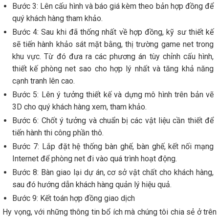
Bước 3: Lên cấu hình và báo giá kèm theo bản hợp đồng để
quý khách hàng tham khảo.
Bước 4: Sau khi đã thống nhất về hợp đồng, kỹ sư thiết kế
sẽ tiến hành khảo sát mặt bằng, thị trường game net trong
khu vực. Từ đó đưa ra các phương án tùy chỉnh cấu hình,
thiết kế phòng net sao cho hợp lý nhất và tăng khả năng
cạnh tranh lên cao.
Bước 5: Lên ý tưởng thiết kế và dựng mô hình trên bản vẽ
3D cho quý khách hàng xem, tham khảo.
Bước 6: Chốt ý tưởng và chuẩn bị các vật liệu cần thiết để
tiến hành thi công phần thô.
Bước 7: Lắp đặt hệ thống bàn ghế, bàn ghế, kết nối mạng
Internet để phòng net đi vào quá trình hoạt động.
Bước 8: Bàn giao lại dự án, cơ sở vật chất cho khách hàng,
sau đó hướng dẫn khách hàng quản lý hiệu quả.
Bước 9: Kết toán hợp đồng giao dịch
Hy vọng, với những thông tin bổ ích mà chúng tôi chia sẻ ở trên