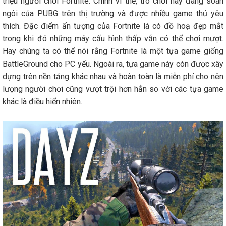
triệu người chơi Fortnite. Chính vì thế, trò chơi này đang soán
ngôi của PUBG trên thị trường và được nhiều game thủ yêu
thích. Đặc điểm ấn tượng của Fortnite là có đồ hoạ đẹp mắt
trong khi đó những máy cấu hình thấp vẫn có thể chơi mượt.
Hay chúng ta có thể nói rằng Fortnite là một tựa game giống
BattleGround cho PC yếu. Ngoài ra, tựa game này còn được xây
dựng trên nền tảng khác nhau và hoàn toàn là miễn phí cho nên
lượng người chơi cũng vượt trội hơn hẳn so với các tựa game
khác là điều hiển nhiên.