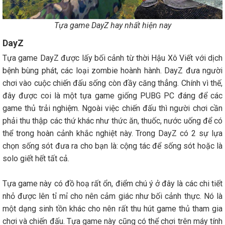
Tựa game DayZ hay nhất hiện nay
DayZ
Tựa game DayZ được lấy bối cảnh từ thời Hậu Xô Viết với dịch
bệnh bùng phát, các loại zombie hoành hành. DayZ đưa người
chơi vào cuộc chiến đấu sống còn đầy căng thẳng. Chính vì thế,
đây được coi là một tựa game giống PUBG PC đáng để các
game thủ trải nghiệm. Ngoài việc chiến đấu thì người chơi cần
phải thu thập các thứ khác như thức ăn, thuốc, nước uống để có
thể trong hoàn cảnh khắc nghiệt này. Trong DayZ có 2 sự lựa
chọn sống sót đưa ra cho bạn là: cộng tác để sống sót hoặc là
solo giết hết tất cả.
Tựa game này có đồ hoạ rất ổn, điểm chú ý ở đây là các chi tiết
nhỏ được lên tỉ mỉ cho nên cảm giác như bối cảnh thực. Nó là
một dạng sinh tồn khác cho nên rất thu hút game thủ tham gia
chơi và chiến đấu. Tựa game này cũng có thể chơi trên máy tính