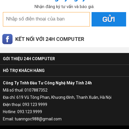
Nhận đăng ký tư vấn và báo giá.
KẾT NỐI VỚI 24H COMPUTER
GỚI THIỆU 24H COMPUTER
HỖ TRỢ KHÁCH HÀNG
Công Ty Tnhh Đầu Tư Công Nghệ Máy Tính 24h
Mã số thuế: 0107887352
Địa chỉ: 619 Vũ Tông Phan, Khương Đình, Thanh Xuân, Hà Nội
Điện thoại: 093 123 9999
Hotline: 093.123.9999
Email: tuanngoc988@gmail.com