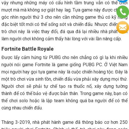
vậy nhưng những máy có cấu hình tầm trung vẫn có thể chơi
mượt mà mà không sợ giật hay lag. Tựa game này được chơi từ
góc nhìn người thứ 3 cho nên cần những game thủ có kỹ năng
đặc biệt tốt mới có thể sống sót và chiến đấu. Nhược điểm của
trò chơi này là việc thay đổi, đá qua đá lại nhiều nhà phát triển
làm người chơi không cảm thấy hài lòng với vài lần nâng cấp.
Fortnite Battle Royale
Được lấy cảm hứng từ PUBG cho nên chẳng có gì lạ khi nhiều
người nói game Fortnite là game giống PUBG PC. Ở Việt Nam
mọi người hay gọi tựa game này là cuộc chiến hoàng tộc. Đây là
một trò chơi vừa sinh tồn, chiến đấu vừa phải xây dựng mọi thứ.
Người chơi sẽ phải tự chế tạo ra thuốc nổ, xây dựng tường
thành để có thể bảo vệ được bản thân. Trong game này, bạn có
thể chơi solo hoặc là lập team không quá ba người để có thể
cùng nhau chiến đấu.
Tháng 3-2019, nhà phát hành game đã thông báo cơ hơn 250