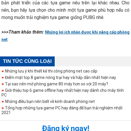
bản phát triển của các tựa game nêu trên lại khác nhau. Cho
nên, bạn hãy lựa chọn cho mình một tựa game phù hợp nếu có
mong muốn trải nghiệm tựa game giống PUBG nhé.
>>>Tham khảo thêm:
Những lợi ích nhận được khi nâng cấp phòng
net
TIN TỨC CÙNG LOẠI
Những lưu ý khi thiết kế thi công phòng net cao cấp
Điểm mặt top 8 game nông trại hay và hấp dẫn nhất hiện nay
Tại sao nên mở phòng game 80 máy hơn so với 20 máy?
Giới thiệu top 6 game offline hay nhất hiện nay dành cho máy tính
PC
Những điều bạn nên biết về kinh doanh phòng net
Tổng hợp những tựa game PC hay đáng để bạn trải nghiệm nhất
2021
Đăng ký ngay!