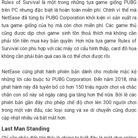
Rules of Survival là một trong những tựa game giống PUBG
trên PC nhưng đặc biệt là hoàn toàn miễn phí. Chính vì thế mà
NetEase đã từng bị PUBG Corporation khởi kiện vì sản xuất ra
tựa game giống của họ mà còn chơi miễn phí. Các game thủ
cũng được dịp chơi game sinh tồn thoả thích mà không cần
phải tốn tiền mua key bản quyền. Hơn nữa tựa game Rules of
Survival còn phù hợp với các máy có cấu hình thấp, card đồ họa
không cần phải bản quá cao là có thể chơi được rồi.
NetEase cũng phát hành phiên bản dành cho mobile mặc kệ
những lời cáo buộc từ PUBG Corporation. Đến năm 2018, nhà
phát hành này đã tuyên bố có hơn 150 triệu người chơi và chắc
chắn con số này sẽ ngày càng gia tăng hơn thế nữa. Bởi lẽ các
phiên bản gần đây cho phép chế độ chơi lên 300 người chơi
trong một ván đấu, các loại súng và xe di chuyển cũng được
cập nhật nhiều và bắt mắt hơn.
Last Man Standing
Chỉ cần nhắc đến tên thôi là chúng ta biết đây là một chơi online