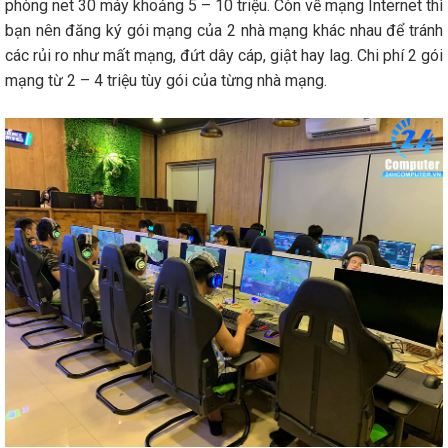
phòng net 30 máy khoảng 5 – 10 triệu. Còn về mạng Internet thì
bạn nên đăng ký gói mạng của 2 nhà mạng khác nhau để tránh
các rủi ro như mất mạng, đứt dây cáp, giật hay lag. Chi phí 2 gói
mạng từ 2 – 4 triệu tùy gói của từng nhà mạng.