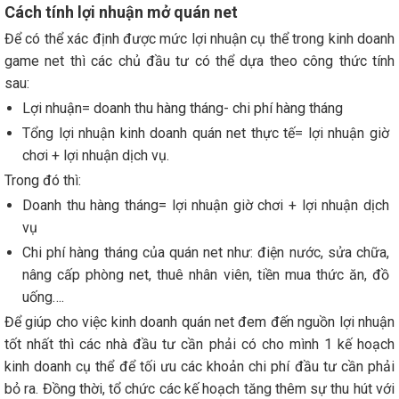
Cách tính lợi nhuận mở quán net
Để có thể xác định được mức lợi nhuận cụ thể trong kinh doanh
game net thì các chủ đầu tư có thể dựa theo công thức tính
sau:
Lợi nhuận= doanh thu hàng tháng- chi phí hàng tháng
Tổng lợi nhuận kinh doanh quán net thực tế= lợi nhuận giờ
chơi + lợi nhuận dịch vụ.
Trong đó thì:
Doanh thu hàng tháng= lợi nhuận giờ chơi + lợi nhuận dịch
vụ
Chi phí hàng tháng của quán net như: điện nước, sửa chữa,
nâng cấp phòng net, thuê nhân viên, tiền mua thức ăn, đồ
uống….
Để giúp cho việc kinh doanh quán net đem đến nguồn lợi nhuận
tốt nhất thì các nhà đầu tư cần phải có cho mình 1 kế hoạch
kinh doanh cụ thể để tối ưu các khoản chi phí đầu tư cần phải
bỏ ra. Đồng thời, tổ chức các kế hoạch tăng thêm sự thu hút với