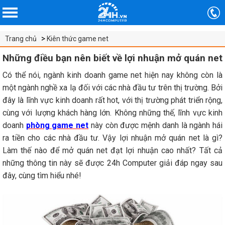
Trang chủ
Kiên thức game net
Những điều bạn nên biết về lợi nhuận mở quán net
Có thể nói, ngành kinh doanh game net hiện nay không còn là
một ngành nghề xa lạ đối với các nhà đầu tư trên thị trường. Bởi
đây là lĩnh vực kinh doanh rất hot, với thị trường phát triển rộng,
cùng với lượng khách hàng lớn. Không những thế, lĩnh vực kinh
doanh
phòng game net
này còn được mệnh danh là ngành hái
ra tiền cho các nhà đầu tư. Vậy lợi nhuận mở quán net là gì?
Làm thế nào để mở quán net đạt lợi nhuận cao nhất? Tất cả
những thông tin này sẽ được 24h Computer giải đáp ngay sau
đây, cùng tìm hiểu nhé!