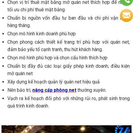
Chọn vị trí thuê mặt bằng mở quán net thích hợp để nhằm
tối ưu chi phí thuê mặt bằng.
Chuẩn bị nguồn vốn đầu tư ban đầu và chi phí vận hành
hàng tháng.
Chọn mô hình kinh doanh phù hợp
Chọn phong cách thiết kế trang trí phù hợp với quán net,
đảm bảo yếu tố cạnh tranh, thu hút khách hàng.
Chọn mô hình phù hợp và chọn cấu hình thích hợp
Chuẩn bị đầy đủ các loại giấy phép kinh doanh, điều kiện
mở quán net
Xây dựng kế hoạch quản lý quán net hiệu quả
Nên bảo trì,
nâng cấp phòng net
thường xuyên.
Vạch ra kế hoạch đối phó với những rủi ro, phát sinh trong
quá trình kinh doanh.