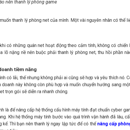
ào nên thanh lý phòng game
t muốn thanh lý phòng net của mình. Một vài nguyên nhân có thể li
hi có những quán net hoạt động theo cảm tính, không có chiến 
ua lỗ nặng nề nên buộc phải thanh lý phòng net, thu hồi phần n
doanh tiềm năng
nh có lãi, thế nhưng không phải ai cũng sẽ hợp và yêu thích nó. C
nh doanh này không còn phù hợp và muốn chuyển hướng sang một
et trọn gói sẽ diễn ra nhanh chóng.
ính là để nâng cấp hệ thống cấu hình máy tính đạt chuẩn cyber g
. Khi hệ thống máy tính bước vào quá trình vận hành đã lâu, cấu
 kể. Thì bạn nên thanh lý ngay lập tức để có thể
nâng cấp phòn