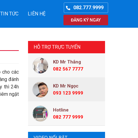
082.777.9999
TIN TỨC
LIÊN HỆ
ĐĂNG KÝ NGAY
HỖ TRỢ TRỰC TUYẾN
KD Mr Thắng
082 567 7777
p cho các
hàng đánh
KD Mr Ngọc
y thì 24h
093 123 9999
hiêm ngặt
Hotline
082 777 9999
VIDEO NỔI BẬT