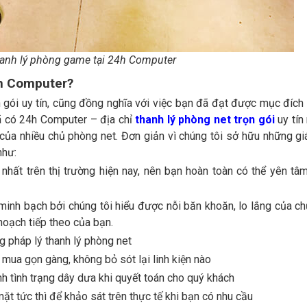
hanh lý phòng game tại 24h Computer
4h Computer?
 gói uy tín, cũng đồng nghĩa với việc bạn đã đạt được mục đích 
đã có 24h Computer – địa chỉ
thanh lý phòng net trọn gói
uy tín
của nhiều chủ phòng net. Đơn giản vì chúng tôi sở hữu những giá 
như:
nhất trên thị trường hiện nay, nên bạn hoàn toàn có thể yên tâm
à minh bạch bởi chúng tôi hiểu được nỗi băn khoăn, lo lắng của c
 hoạch tiếp theo của bạn.
g pháp lý thanh lý phòng net
 mua gọn gàng, không bỏ sót lại linh kiện nào
nh tình trạng dây dưa khi quyết toán cho quý khách
mặt tức thì để khảo sát trên thực tế khi bạn có nhu cầu