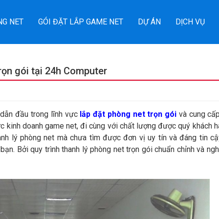
NG NET
GÓI ĐẶT LẮP GAME NET
DỰ ÁN
DỊCH VỤ
trọn gói tại 24h Computer
 dẫn đầu trong lĩnh vực
lắp đặt phòng net trọn gói
và cung cấ
vực kinh doanh game net, đi cùng với chất lượng được quý khách 
anh lý phòng net mà chưa tìm được đơn vị uy tín và đáng tin cậ
ạn. Bởi quy trình thanh lý phòng net trọn gói chuẩn chỉnh và ng