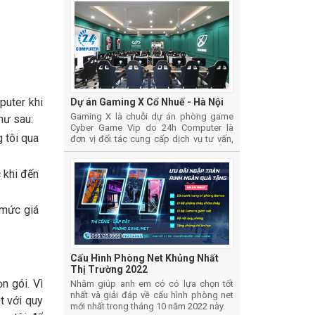
puter khi
Dự án Gaming X Cổ Nhuế - Hà Nội
Gaming X là chuỗi dự án phòng game
hư sau:
Cyber Game Vip do 24h Computer là
g tôi qua
đơn vị đối tác cung cấp dịch vụ tư vấn,
thiết kế, thi công lắp đặt và cung cấp vật
tư thiết bị phòng Game
 khi đến
 mức giá
Cấu Hình Phòng Net Khủng Nhất
Thị Trường 2022
n gói. Vì
Nhằm giúp anh em có có lựa chọn tốt
nhất và giải đáp về cấu hình phòng net
t với quy
mới nhất trong tháng 10 năm 2022 này.