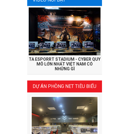
TA ESPORRT STADIUM - CYBER QUY
MÔ LỚN NHẤT VIỆT NAM CÓ
NHỮNG GÌ
DỰ ÁN PHÒNG NET TIÊU BIỂU