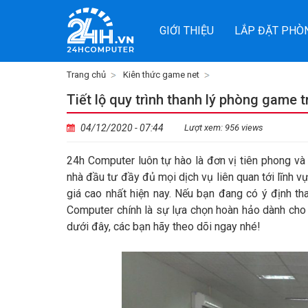
GIỚI THIỆU
LẮP ĐẶT PHÒ
Trang chủ
Kiên thức game net
Tiết lộ quy trình thanh lý phòng game 
04/12/2020 - 07:44
Lượt xem: 956 views
24h Computer luôn tự hào là đơn vị tiên phong và
nhà đầu tư đầy đủ mọi dịch vụ liên quan tới lĩnh 
giá cao nhất hiện nay. Nếu bạn đang có ý định th
Computer chính là sự lựa chọn hoàn hảo dành cho b
dưới đây, các bạn hãy theo dõi ngay nhé!