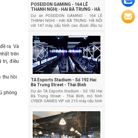
POSEIDON GAMING - 164 LÊ
THANH NGHỊ - HAI BÀ TRƯNG - HÀ
NỘI
Dự án POSEIDON GAMING - 164 LÊ
THANH NGHỊ - HAI BÀ TRƯNG- HÀ NỘI
với 147 máy cấu hình cao được đầu tư
phát triển theo mô hình phát triển CYBER
GAMES VIP
đề ra. Và
 nhất trên
trị, điều
 thu hồi
TA Esports Stadium - Số 192 Hai
Bà Trưng Street - Thái Bình
Dự án TA Esports Stadium - Số 192 Hai
hủ phòng
Bà Trưng Street - Thái Bình, mô hình
CYBER GAMES VIP với 215 máy cấu hình
cao