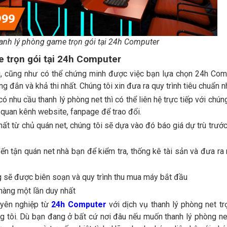
anh lý phòng game trọn gói tại 24h Computer
 trọn gói tại 24h Computer
 cũng như có thể chứng minh được việc bạn lựa chọn 24h Com
g đắn và khả thi nhất. Chúng tôi xin đưa ra quy trình tiêu chuẩn n
ó nhu cầu thanh lý phòng net thì có thể liên hệ trực tiếp với chún
 quan kênh website, fanpage để trao đổi.
ất từ chủ quán net, chúng tôi sẽ dựa vào đó báo giá dự trù trước
n tận quán net nhà bạn để kiểm tra, thống kê tài sản và đưa ra
 sẽ được biên soạn và quy trình thu mua máy bắt đầu
hàng một lần duy nhất
uyên nghiệp từ
24h Computer
với dịch vụ thanh lý phòng net trọ
ng tôi. Dù bạn đang ở bất cứ nơi đâu nếu muốn thanh lý phòng ne